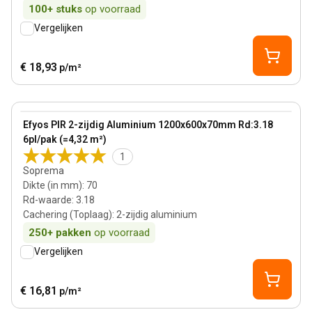
100+
stuks
op voorraad
Vergelijken
€ 18,93
p/m²
70 mm
View product
Efyos PIR 2-zijdig Aluminium 1200x600x70mm Rd:3.18
6pl/pak (=4,32 m²)
1
Soprema
Dikte (in mm)
:
70
Rd-waarde
:
3.18
Cachering (Toplaag)
:
2-zijdig aluminium
250+
pakken
op voorraad
Vergelijken
€ 16,81
p/m²