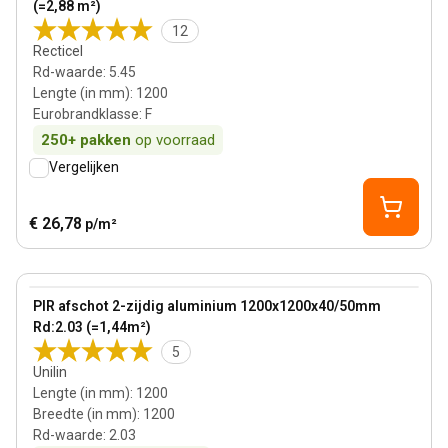
(=2,88 m²)
12
Recticel
Rd-waarde
:
5.45
Lengte (in mm)
:
1200
Eurobrandklasse
:
F
250+
pakken
op voorraad
Vergelijken
€ 26,78
p/m²
45 mm
View product
PIR afschot 2-zijdig aluminium 1200x1200x40/50mm
Rd:2.03 (=1,44m²)
5
Unilin
Lengte (in mm)
:
1200
Breedte (in mm)
:
1200
Rd-waarde
:
2.03