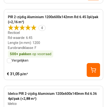
142 mm
View product
PIR 2-zijdig Aluminium 1200x600x142mm Rd:6.45 3pl/pak
(=2,16 m²)
4
Recticel
Rd-waarde
:
6.45
Lengte (in mm)
:
1200
Eurobrandklasse
:
F
500+
pakken
op voorraad
Vergelijken
€ 31,05
p/m²
140 mm
View product
Idelco PIR 2-zijdig Aluminium 1200x600x140mm Rd:6.36
4pl/pak (=2,88 m²)
Idelco