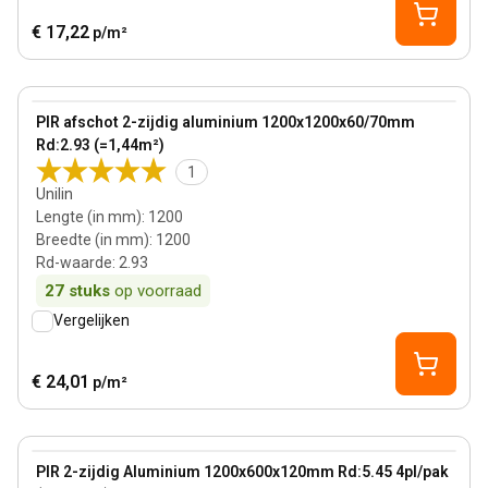
€ 17,22
p/m²
65 mm
View product
PIR afschot 2-zijdig aluminium 1200x1200x60/70mm
Rd:2.93 (=1,44m²)
1
Unilin
Lengte (in mm)
:
1200
Breedte (in mm)
:
1200
Rd-waarde
:
2.93
27
stuks
op voorraad
Vergelijken
€ 24,01
p/m²
120 mm
View product
PIR 2-zijdig Aluminium 1200x600x120mm Rd:5.45 4pl/pak