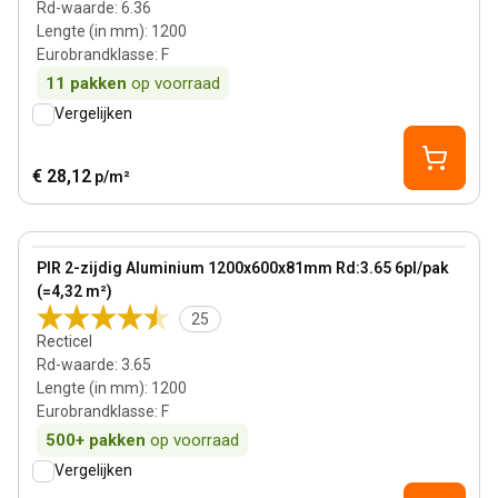
Rd-waarde
:
6.36
Lengte (in mm)
:
1200
Eurobrandklasse
:
F
11
pakken
op voorraad
Vergelijken
€ 28,12
p/m²
81 mm
View product
PIR 2-zijdig Aluminium 1200x600x81mm Rd:3.65 6pl/pak
(=4,32 m²)
25
Recticel
Rd-waarde
:
3.65
Lengte (in mm)
:
1200
Eurobrandklasse
:
F
500+
pakken
op voorraad
Vergelijken