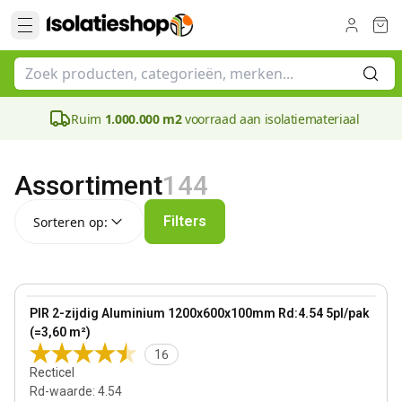
Ruim
1.000.000 m2
voorraad aan isolatiemateriaal
Assortiment
144
Sorteren op:
Filters
Sorteren op:
100 mm
View product
PIR 2-zijdig Aluminium 1200x600x100mm Rd:4.54 5pl/pak
(=3,60 m²)
16
Recticel
Rd-waarde
:
4.54