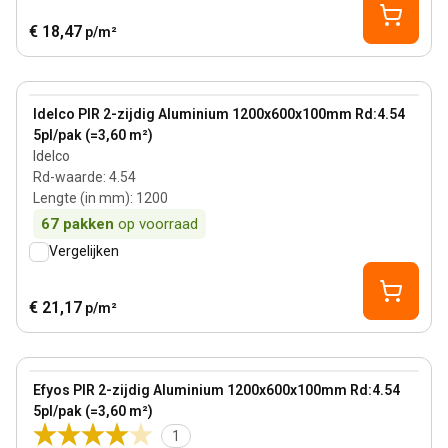
€ 18,47
p/m²
100 mm
View product
Idelco PIR 2-zijdig Aluminium 1200x600x100mm Rd:4.54
5pl/pak (=3,60 m²)
Idelco
Rd-waarde
:
4.54
Lengte (in mm)
:
1200
67
pakken
op voorraad
Vergelijken
€ 21,17
p/m²
100 mm
View product
Efyos PIR 2-zijdig Aluminium 1200x600x100mm Rd:4.54
Bestseller
5pl/pak (=3,60 m²)
1