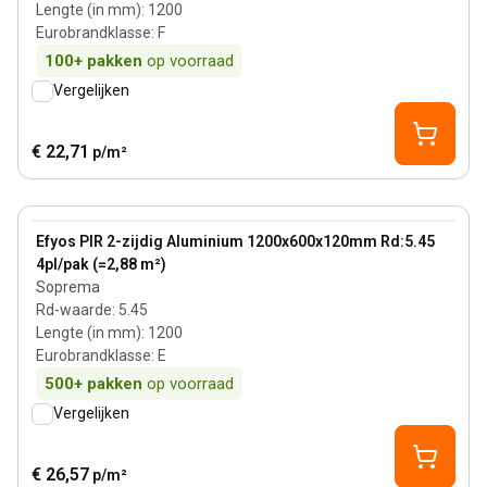
Lengte (in mm)
:
1200
Eurobrandklasse
:
F
100+
pakken
op voorraad
Vergelijken
€ 22,71
p/m²
120 mm
View product
Efyos PIR 2-zijdig Aluminium 1200x600x120mm Rd:5.45
4pl/pak (=2,88 m²)
Soprema
Rd-waarde
:
5.45
Lengte (in mm)
:
1200
Eurobrandklasse
:
E
500+
pakken
op voorraad
Vergelijken
€ 26,57
p/m²