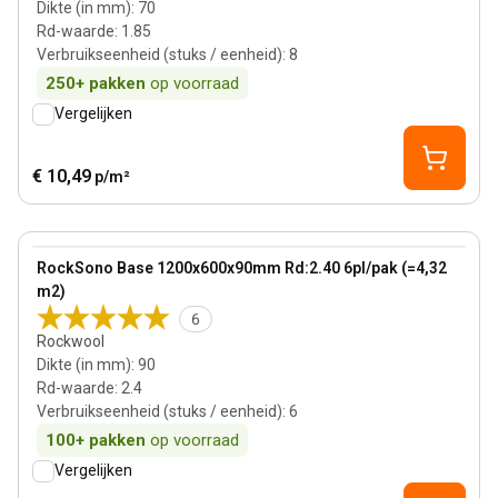
Dikte (in mm)
:
70
Rd-waarde
:
1.85
Verbruikseenheid (stuks / eenheid)
:
8
250+
pakken
op voorraad
Vergelijken
€ 10,49
p/m²
90 mm
View product
RockSono Base 1200x600x90mm Rd:2.40 6pl/pak (=4,32
m2)
6
Rockwool
Dikte (in mm)
:
90
Rd-waarde
:
2.4
Verbruikseenheid (stuks / eenheid)
:
6
100+
pakken
op voorraad
Vergelijken