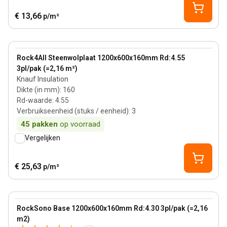
€ 13,66
p/m²
160 mm
View product
Rock4All Steenwolplaat 1200x600x160mm Rd:4.55
3pl/pak (=2,16 m²)
Knauf Insulation
Dikte (in mm)
:
160
Rd-waarde
:
4.55
Verbruikseenheid (stuks / eenheid)
:
3
45
pakken
op voorraad
Vergelijken
€ 25,63
p/m²
160 mm
View product
RockSono Base 1200x600x160mm Rd:4.30 3pl/pak (=2,16
m2)