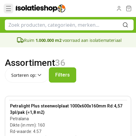
Ruim
1.000.000 m2
voorraad aan isolatiemateriaal
Assortiment
36
Sorteren op:
Filters
Sorteren op:
160 mm
View product
Petralight Plus steenwolplaat 1000x600x160mm Rd:4,57
3pl/pak (=1,8 m2)
Petralana
Dikte (in mm)
:
160
Rd-waarde
:
4.57