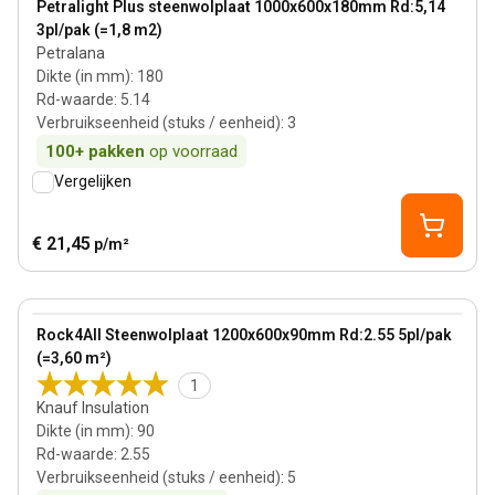
Petralight Plus steenwolplaat 1000x600x180mm Rd:5,14
3pl/pak (=1,8 m2)
Petralana
Dikte (in mm)
:
180
Rd-waarde
:
5.14
Verbruikseenheid (stuks / eenheid)
:
3
100+
pakken
op voorraad
Vergelijken
€ 21,45
p/m²
90 mm
View product
Rock4All Steenwolplaat 1200x600x90mm Rd:2.55 5pl/pak
(=3,60 m²)
1
Knauf Insulation
Dikte (in mm)
:
90
Rd-waarde
:
2.55
Verbruikseenheid (stuks / eenheid)
:
5