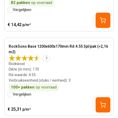
82
pakken
op voorraad
Vergelijken
€ 14,42
p/m²
170 mm
View product
RockSono Base 1200x600x170mm Rd:4.55 3pl/pak (=2,16
m2)
7
Rockwool
Dikte (in mm)
:
170
Rd-waarde
:
4.55
Verbruikseenheid (stuks / eenheid)
:
3
100+
pakken
op voorraad
Vergelijken
€ 25,31
p/m²