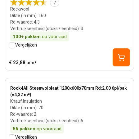
7
Rockwool
Dikte (in mm)
:
160
Rd-waarde
:
4.3
Verbruikseenheid (stuks / eenheid)
:
3
100+
pakken
op voorraad
Vergelijken
€ 23,88
p/m²
70 mm
View product
Rock4All Steenwolplaat 1200x600x70mm Rd:2.00 6pl/pak
(=4,32 m²)
Knauf Insulation
Dikte (in mm)
:
70
Rd-waarde
:
2
Verbruikseenheid (stuks / eenheid)
:
6
56
pakken
op voorraad
Vergelijken