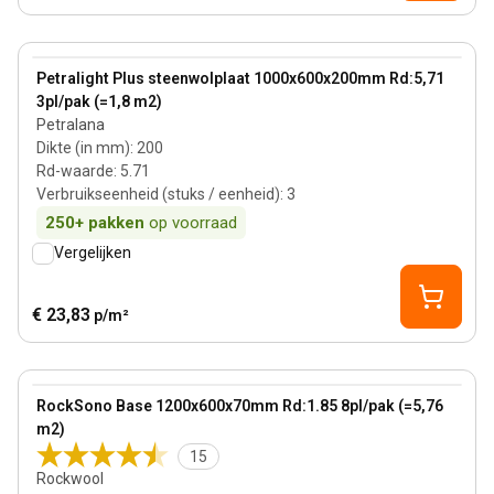
200 mm
View product
Petralight Plus steenwolplaat 1000x600x200mm Rd:5,71
3pl/pak (=1,8 m2)
Petralana
Dikte (in mm)
:
200
Rd-waarde
:
5.71
Verbruikseenheid (stuks / eenheid)
:
3
250+
pakken
op voorraad
Vergelijken
€ 23,83
p/m²
70 mm
View product
RockSono Base 1200x600x70mm Rd:1.85 8pl/pak (=5,76
m2)
15
Rockwool