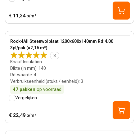
€ 11,34
p/m²
140 mm
View product
Rock4All Steenwolplaat 1200x600x140mm Rd:4.00
3pl/pak (=2,16 m²)
3
Knauf Insulation
Dikte (in mm)
:
140
Rd-waarde
:
4
Verbruikseenheid (stuks / eenheid)
:
3
47
pakken
op voorraad
Vergelijken
€ 22,49
p/m²
180 mm
View product