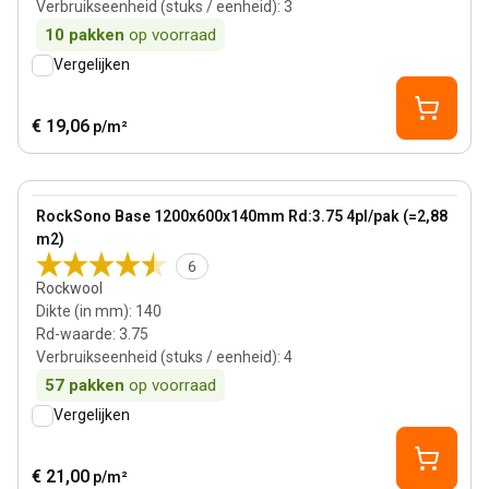
Verbruikseenheid (stuks / eenheid)
:
3
10
pakken
op voorraad
Vergelijken
€ 19,06
p/m²
140 mm
View product
RockSono Base 1200x600x140mm Rd:3.75 4pl/pak (=2,88
Bestseller
m2)
6
Rockwool
Dikte (in mm)
:
140
Rd-waarde
:
3.75
Verbruikseenheid (stuks / eenheid)
:
4
57
pakken
op voorraad
Vergelijken
€ 21,00
p/m²