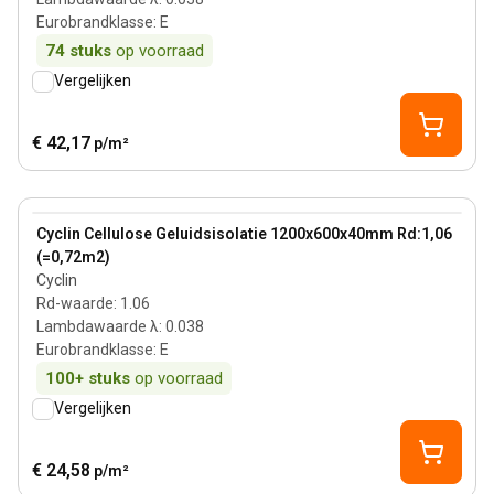
Eurobrandklasse
:
E
74
stuks
op voorraad
Vergelijken
€ 42,17
p/m²
40 mm
View product
Cyclin Cellulose Geluidsisolatie 1200x600x40mm Rd:1,06
(=0,72m2) ​
Cyclin
Rd-waarde
:
1.06
Lambdawaarde λ
:
0.038
Eurobrandklasse
:
E
100+
stuks
op voorraad
Vergelijken
€ 24,58
p/m²