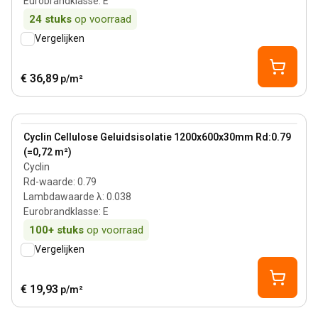
Eurobrandklasse
:
E
24
stuks
op voorraad
Vergelijken
€ 36,89
p/m²
30 mm
View product
Cyclin Cellulose Geluidsisolatie 1200x600x30mm Rd:0.79
(=0,72 m²)
Cyclin
Rd-waarde
:
0.79
Lambdawaarde λ
:
0.038
Eurobrandklasse
:
E
100+
stuks
op voorraad
Vergelijken
€ 19,93
p/m²
60 mm