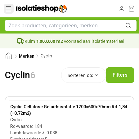
Ruim
1.000.000 m2
voorraad aan isolatiemateriaal
Cyclin
Merken
Sorteren op:
Cyclin
6
Filters
Sorteren op:
70 mm
View product
Cyclin Cellulose Geluidsisolatie 1200x600x70mm Rd:1,84
(=0,72m2)
Cyclin
Rd-waarde
:
1.84
Lambdawaarde λ
:
0.038