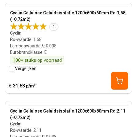
View product
Cyclin Cellulose Geluidsisolatie 1200x600x60mm Rd:1,58
(=0,72m2)
1
Cyclin
Rd-waarde
:
1.58
Lambdawaarde λ
:
0.038
Eurobrandklasse
:
E
100+
stuks
op voorraad
Vergelijken
€ 31,63
p/m²
80 mm
View product
Cyclin Cellulose Geluidsisolatie 1200x600x80mm Rd:2,11
(=0,72m2)
Cyclin
Rd-waarde
:
2.11
Lambdawaarde λ
:
0.038