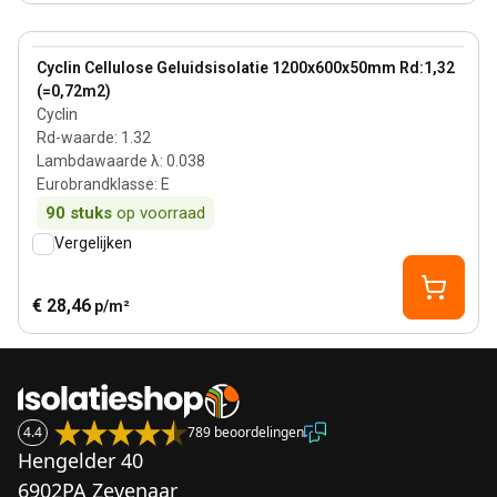
50 mm
View product
Cyclin Cellulose Geluidsisolatie 1200x600x50mm Rd:1,32
(=0,72m2)
Cyclin
Rd-waarde
:
1.32
Lambdawaarde λ
:
0.038
Eurobrandklasse
:
E
90
stuks
op voorraad
Vergelijken
€ 28,46
p/m²
4.4
789 beoordelingen
Hengelder 40
6902PA Zevenaar