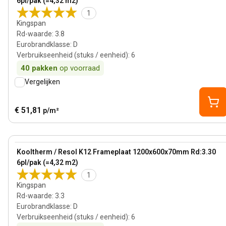
6pl/pak (=4,32 m2)
1
Kingspan
Rd-waarde
:
3.8
Eurobrandklasse
:
D
Verbruikseenheid (stuks / eenheid)
:
6
40
pakken
op voorraad
Vergelijken
€ 51,81
p/m²
70 mm
View product
Kooltherm / Resol K12 Frameplaat 1200x600x70mm Rd:3.30
Bestseller
6pl/pak (=4,32 m2)
1
Kingspan
Rd-waarde
:
3.3
Eurobrandklasse
:
D
Verbruikseenheid (stuks / eenheid)
:
6