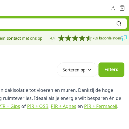
eem
contact
met ons op
4.4
789 beoordelingen
Sorteren op:
Filters
Sorteren op:
van dakisolatie tot vloeren en muren. Dankzij de hoge
 ruimteverlies. Ideaal als je energie wilt besparen én de
PIR + Gips
of
PIR + OSB
,
PIR + Agnes
en
PIR + Fermacell
.