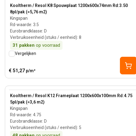
View product
Kooltherm / Resol K8 Spouwplaat 1200x600x74mm Rd:3.50
8pl/pak (=5,76 m2)
Kingspan
Rd-waarde
:
3.5
Eurobrandklasse
:
D
Verbruikseenheid (stuks / eenheid)
:
8
31
pakken
op voorraad
Vergelijken
€ 51,27
p/m²
100 mm
View product
Kooltherm / Resol K12 Frameplaat 1200x600x100mm Rd:4.75
5pl/pak (=3,6 m2)
Kingspan
Rd-waarde
:
4.75
Eurobrandklasse
:
D
Verbruikseenheid (stuks / eenheid)
:
5
48
pakken
op voorraad