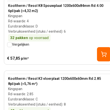
View product
Kooltherm / Resol K8 Spouwplaat 1200x600x84mm Rd:4.00
6pl/pak (=4,32 m2)
Kingspan
Rd-waarde
:
4
Eurobrandklasse
:
D
Verbruikseenheid (stuks / eenheid)
:
6
32
pakken
op voorraad
Vergelijken
€ 57,85
p/m²
60 mm
View product
Kooltherm / Resol K3 vloerplaat 1200x600x60mm Rd:2.85
8pl/pak (=5,76 m²)
Kingspan
Rd-waarde
:
2.85
Eurobrandklasse
:
C
Verbruikseenheid (stuks / eenheid)
:
8