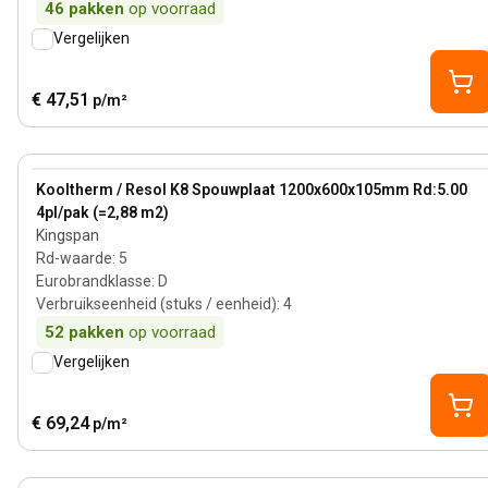
46
pakken
op voorraad
Vergelijken
€ 47,51
p/m²
105 mm
View product
Kooltherm / Resol K8 Spouwplaat 1200x600x105mm Rd:5.00
4pl/pak (=2,88 m2)
Kingspan
Rd-waarde
:
5
Eurobrandklasse
:
D
Verbruikseenheid (stuks / eenheid)
:
4
52
pakken
op voorraad
Vergelijken
€ 69,24
p/m²
84 mm