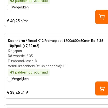
42
pakken
op voorraad
Vergelijken
€ 40,25
p/m²
50 mm
View product
Kooltherm / Resol K12 Frameplaat 1200x600x50mm Rd:2.35
10pl/pak (=7,20 m2)
Kingspan
Rd-waarde
:
2.35
Eurobrandklasse
:
D
Verbruikseenheid (stuks / eenheid)
:
10
41
pakken
op voorraad
Vergelijken
€ 38,26
p/m²
74 mm