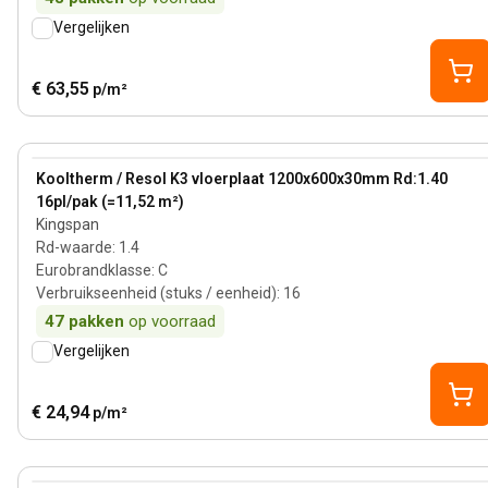
Vergelijken
€ 63,55
p/m²
30 mm
View product
Kooltherm / Resol K3 vloerplaat 1200x600x30mm Rd:1.40
16pl/pak (=11,52 m²)
Kingspan
Rd-waarde
:
1.4
Eurobrandklasse
:
C
Verbruikseenheid (stuks / eenheid)
:
16
47
pakken
op voorraad
Vergelijken
€ 24,94
p/m²
50 mm