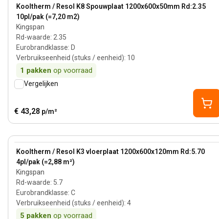
View product
Kooltherm / Resol K8 Spouwplaat 1200x600x50mm Rd:2.35
10pl/pak (=7,20 m2)
Kingspan
Rd-waarde
:
2.35
Eurobrandklasse
:
D
Verbruikseenheid (stuks / eenheid)
:
10
1
pakken
op voorraad
Vergelijken
€ 43,28
p/m²
120 mm
View product
Kooltherm / Resol K3 vloerplaat 1200x600x120mm Rd:5.70
4pl/pak (=2,88 m²)
Kingspan
Rd-waarde
:
5.7
Eurobrandklasse
:
C
Verbruikseenheid (stuks / eenheid)
:
4
5
pakken
op voorraad