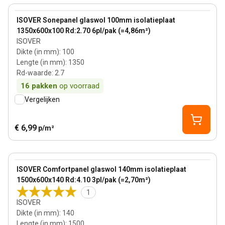
View product
ISOVER Sonepanel glaswol 100mm isolatieplaat
1350x600x100 Rd:2.70 6pl/pak (=4,86m²)
ISOVER
Dikte (in mm)
:
100
Lengte (in mm)
:
1350
Rd-waarde
:
2.7
16
pakken
op voorraad
Vergelijken
€ 6,99
p/m²
140 mm
View product
ISOVER Comfortpanel glaswol 140mm isolatieplaat
1500x600x140 Rd:4.10 3pl/pak (=2,70m²)
1
ISOVER
Dikte (in mm)
:
140
Lengte (in mm)
:
1500