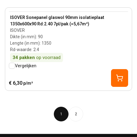
90 mm
View product
ISOVER Sonepanel glaswol 90mm isolatieplaat
1350x600x90 Rd:2.40 7pl/pak (=5,67m²)
ISOVER
Dikte (in mm)
:
90
Lengte (in mm)
:
1350
Rd-waarde
:
2.4
34
pakken
op voorraad
Vergelijken
€ 6,30
p/m²
1
2