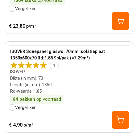
100+
stuks
op voorraad
Vergelijken
€ 23,80
p/m²
70 mm
View product
ISOVER Sonepanel glaswol 70mm isolatieplaat
1350x600x70 Rd:1.85 9pl/pak (=7,29m²)
1
ISOVER
Dikte (in mm)
:
70
Lengte (in mm)
:
1350
Rd-waarde
:
1.85
64
pakken
op voorraad
Vergelijken
€ 4,90
p/m²
100 mm