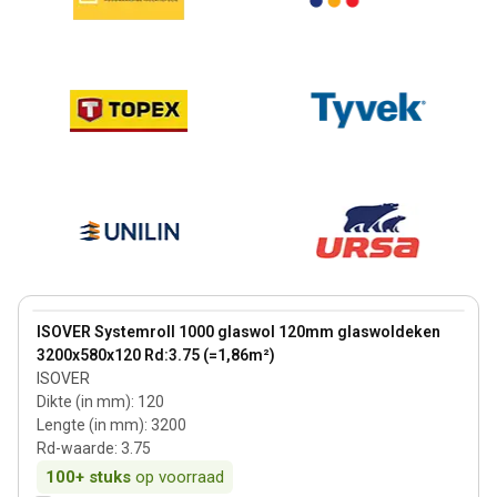
120 mm
View product
ISOVER Systemroll 1000 glaswol 120mm glaswoldeken
3200x580x120 Rd:3.75 (=1,86m²)
ISOVER
Dikte (in mm)
:
120
Lengte (in mm)
:
3200
Rd-waarde
:
3.75
100+
stuks
op voorraad