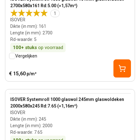
2700x580x161 Rd:5.00 (=1,57m²)
1
ISOVER
Dikte (in mm)
:
161
Lengte (in mm)
:
2700
Rd-waarde
:
5
100+
stuks
op voorraad
Vergelijken
€ 15,60
p/m²
245 mm
View product
ISOVER Systemroll 1000 glaswol 245mm glaswoldeken
2000x580x245 Rd:7.65 (=1,16m²)
ISOVER
Dikte (in mm)
:
245
Lengte (in mm)
:
2000
Rd-waarde
:
7.65