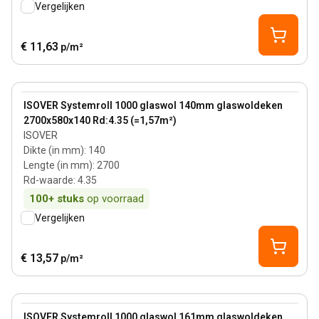
Vergelijken
€ 11,63
p/m²
140 mm
View product
ISOVER Systemroll 1000 glaswol 140mm glaswoldeken
2700x580x140 Rd:4.35 (=1,57m²)
ISOVER
Dikte (in mm)
:
140
Lengte (in mm)
:
2700
Rd-waarde
:
4.35
100+
stuks
op voorraad
Vergelijken
€ 13,57
p/m²
161 mm
View product
ISOVER Systemroll 1000 glaswol 161mm glaswoldeken