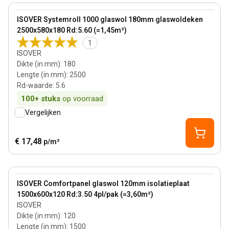
View product
ISOVER Systemroll 1000 glaswol 180mm glaswoldeken
2500x580x180 Rd:5.60 (=1,45m²)
1
ISOVER
Dikte (in mm)
:
180
Lengte (in mm)
:
2500
Rd-waarde
:
5.6
100+
stuks
op voorraad
Vergelijken
€ 17,48
p/m²
120 mm
View product
ISOVER Comfortpanel glaswol 120mm isolatieplaat
1500x600x120 Rd:3.50 4pl/pak (=3,60m²)
ISOVER
Dikte (in mm)
:
120
Lengte (in mm)
:
1500