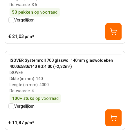
Rd-waarde
:
3.5
53
pakken
op voorraad
Vergelijken
€ 21,03
p/m²
140 mm
View product
ISOVER Systemroll 700 glaswol 140mm glaswoldeken
4000x580x140 Rd:4.00 (=2,32m²)
ISOVER
Dikte (in mm)
:
140
Lengte (in mm)
:
4000
Rd-waarde
:
4
100+
stuks
op voorraad
Vergelijken
€ 11,87
p/m²