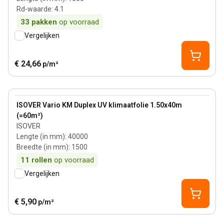
Rd-waarde
:
4.1
33
pakken
op voorraad
Vergelijken
€ 24,66
p/m²
View product
ISOVER Vario KM Duplex UV klimaatfolie 1.50x40m
(=60m²)
ISOVER
Lengte (in mm)
:
40000
Breedte (in mm)
:
1500
11
rollen
op voorraad
Vergelijken
€ 5,90
p/m²
180 mm