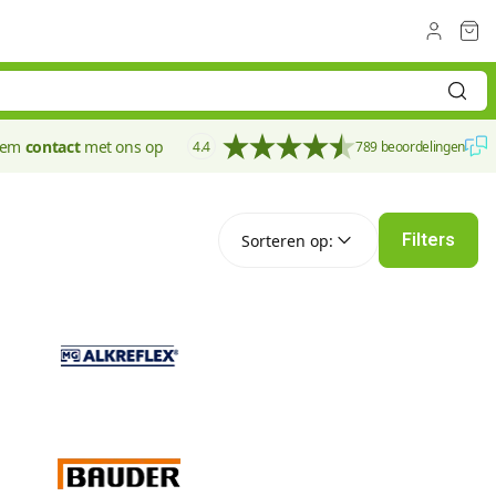
eem
contact
met ons op
4.4
789 beoordelingen
Sorteren op:
Filters
Sorteren op: