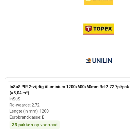
60 mm
View product
InSuS PIR 2-zijdig Aluminium 1200x600x60mm Rd:2.72 7pl/pak
(=5,04 m²)
InSuS
Rd-waarde
:
2.72
Lengte (in mm)
:
1200
Eurobrandklasse
:
E
33
pakken
op voorraad