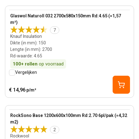
150 mm
View product
Glaswol Naturoll 032 2700x580x150mm Rd:4.65 (=1,57
m²)
7
Knauf Insulation
Dikte (in mm)
:
150
Lengte (in mm)
:
2700
Rd-waarde
:
4.65
100+
rollen
op voorraad
Vergelijken
€ 14,96
p/m²
100 mm
View product
RockSono Base 1200x600x100mm Rd:2.70 6pl/pak (=4,32
m2)
2
Rockwool