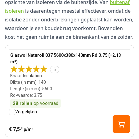
opzichte van isoleren via de buitenzijde. Van
buitenaf
isoleren
is daarentegen meestal effectiever, omdat de
isolatie zonder onderbrekingen geplaatst kan worden,
waardoor je een koudebrug voorkomt. Bovendien
kost het geen ruimte aan de binnenkant van de zolder.
140 mm
View product
Glaswol Naturoll 037 5600x380x140mm Rd:3.75 (=2,13
m²)
5
Knauf Insulation
Dikte (in mm)
:
140
Lengte (in mm)
:
5600
Rd-waarde
:
3.75
28
rollen
op voorraad
Vergelijken
€ 7,54
p/m²