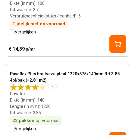
Dikte (in mm)
:
100
Rd-waarde
:
2.7
Verbruikseenheid (stuks / eenheid)
:
6
Tijdelijk niet op voorraad
Vergelijken
€ 14,89
p/m²
140 mm
View product
Pavaflex Plus houtvezelplaat 1220x575x140mm Rd:3.85
4pl/pak (=2,81 m2)
1
Pavatex
Dikte (in mm)
:
140
Lengte (in mm)
:
1220
Rd-waarde
:
3.85
22
pakken
op voorraad
Vergelijken