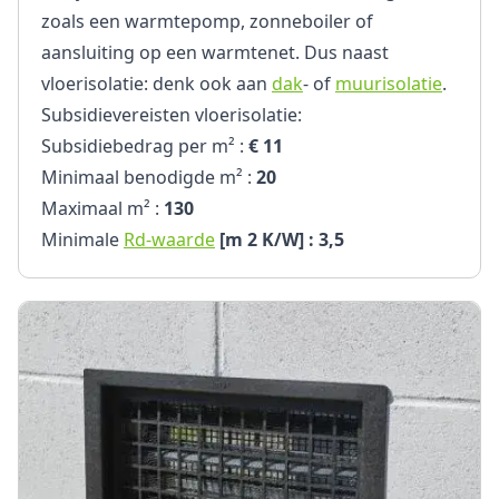
zoals een warmtepomp, zonneboiler of
aansluiting op een warmtenet. Dus naast
vloerisolatie: denk ook aan
dak
- of
muurisolatie
.
Subsidievereisten vloerisolatie:
Subsidiebedrag per m² :
€ 11
Minimaal benodigde m² :
20
Maximaal m² :
130
Minimale
Rd-waarde
[m 2 K/W] : 3,5