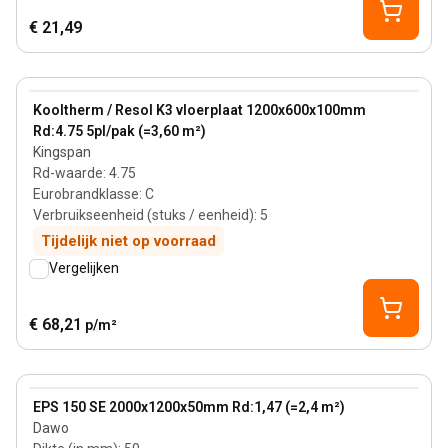
€ 21,49
100 mm
View product
Kooltherm / Resol K3 vloerplaat 1200x600x100mm
Rd:4.75 5pl/pak (=3,60 m²)
Kingspan
Rd-waarde
:
4.75
Eurobrandklasse
:
C
Verbruikseenheid (stuks / eenheid)
:
5
Tijdelijk niet op voorraad
Vergelijken
€ 68,21
p/m²
50 mm
View product
EPS 150 SE 2000x1200x50mm Rd:1,47 (=2,4 m²)
Dawo