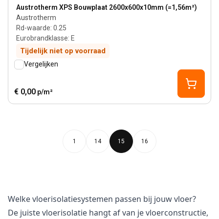
View product
Austrotherm XPS Bouwplaat 2600x600x10mm (=1,56m²)
Austrotherm
Rd-waarde
:
0.25
Eurobrandklasse
:
E
Tijdelijk niet op voorraad
Vergelijken
€ 0,00
p/m²
1
14
15
16
Welke vloerisolatiesystemen passen bij jouw vloer?
De juiste vloerisolatie hangt af van je vloerconstructie,