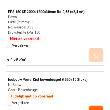
30 mm
View product
EPS 150 SE 2000x1200x30mm Rd:0,88 (=2,4 m²)
Dawo
Dikte (in mm)
:
30
Rd-waarde
:
0.88
Druksterkte kPa
:
150
Niet op voorraad
Vergelijken
€ 4,59
p/m²
View product
Isobouw PowerKist bovenbeugel B 550 (10 Stuks)
IsoBouw
Soort
:
Bovenbeugel
Tijdelijk niet op voorraad
Vergelijken