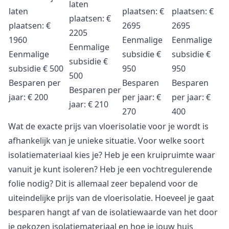
laten
laten
plaatsen:
€
plaatsen:
€
plaatsen:
€
plaatsen:
€
2695
2695
2205
1960
Eenmalige
Eenmalige
Eenmalige
Eenmalige
subsidie
€
subsidie
€
subsidie
€
subsidie
€ 500
950
950
500
Besparen per
Besparen
Besparen
Besparen per
jaar:
€ 200
per jaar:
€
per jaar:
€
jaar:
€ 210
270
400
Wat de exacte prijs van vloerisolatie voor je wordt is
afhankelijk van je unieke situatie. Voor welke soort
isolatiemateriaal kies je? Heb je een kruipruimte waar
vanuit je kunt isoleren? Heb je een vochtregulerende
folie nodig? Dit is allemaal zeer bepalend voor de
uiteindelijke prijs van de vloerisolatie. Hoeveel je gaat
besparen hangt af van de isolatiewaarde van het door
je gekozen isolatiemateriaal en hoe je jouw huis