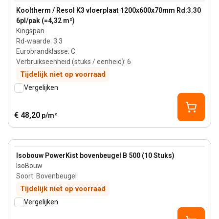
View product
Kooltherm / Resol K3 vloerplaat 1200x600x70mm Rd:3.30
6pl/pak (=4,32 m²)
Kingspan
Rd-waarde
:
3.3
Eurobrandklasse
:
C
Verbruikseenheid (stuks / eenheid)
:
6
Tijdelijk niet op voorraad
Vergelijken
€ 48,20
p/m²
View product
Isobouw PowerKist bovenbeugel B 500 (10 Stuks)
IsoBouw
Soort
:
Bovenbeugel
Tijdelijk niet op voorraad
Vergelijken