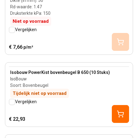
Dikte (in mm)
:
50
Rd-waarde
:
1.47
Druksterkte kPa
:
150
Niet op voorraad
Vergelijken
€ 7,66
p/m²
View product
Isobouw PowerKist bovenbeugel B 650 (10 Stuks)
IsoBouw
Soort
:
Bovenbeugel
Tijdelijk niet op voorraad
Vergelijken
€ 22,93
70 mm