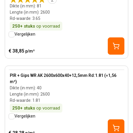
2
Dikte (in mm)
:
81
Lengte (in mm)
:
2600
Rd-waarde
:
3.65
250+
stuks
op voorraad
Vergelijken
€ 38,85
p/m²
40 mm
View product
PIR + Gips WR AK 2600x600x40+12,5mm Rd:1.81 (=1,56
m²)
Dikte (in mm)
:
40
Lengte (in mm)
:
2600
Rd-waarde
:
1.81
250+
stuks
op voorraad
Vergelijken
€ 28,28