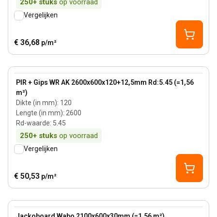
250+
stuks
op voorraad
Vergelijken
€ 36,68
p/m²
120 mm
View product
PIR + Gips WR AK 2600x600x120+12,5mm Rd:5.45 (=1,56
m²)
Dikte (in mm)
:
120
Lengte (in mm)
:
2600
Rd-waarde
:
5.45
250+
stuks
op voorraad
Vergelijken
€ 50,53
p/m²
View product
Jackoboard Wabo 2100x600x30mm (=1,56 m²)