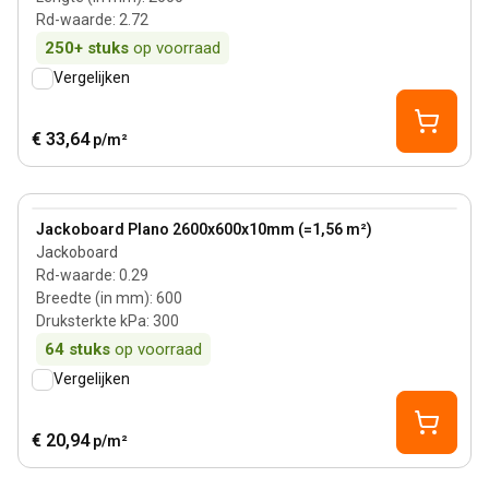
Rd-waarde
:
2.72
250+
stuks
op voorraad
Vergelijken
€ 33,64
p/m²
View product
Jackoboard Plano 2600x600x10mm (=1,56 m²)
Jackoboard
Rd-waarde
:
0.29
Breedte (in mm)
:
600
Druksterkte kPa
:
300
64
stuks
op voorraad
Vergelijken
€ 20,94
p/m²
20 mm