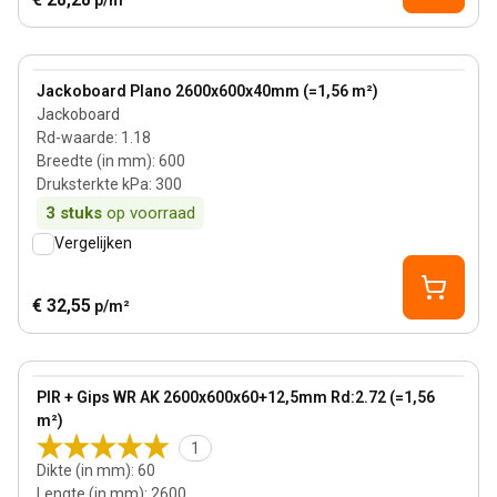
p/m²
View product
Jackoboard Plano 2600x600x40mm (=1,56 m²)
Jackoboard
Rd-waarde
:
1.18
Breedte (in mm)
:
600
Druksterkte kPa
:
300
3
stuks
op voorraad
Vergelijken
€ 32,55
p/m²
60 mm
View product
PIR + Gips WR AK 2600x600x60+12,5mm Rd:2.72 (=1,56
m²)
1
Dikte (in mm)
:
60
Lengte (in mm)
:
2600