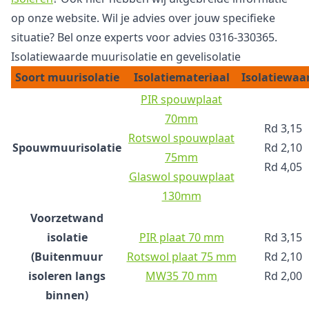
op onze website. Wil je advies over jouw specifieke
situatie? Bel onze experts voor advies 0316-330365.
Isolatiewaarde muurisolatie en gevelisolatie
Soort muurisolatie
Isolatiemateriaal
Isolatiewaa
PIR spouwplaat
70mm
Rd 3,15
Rotswol spouwplaat
Spouwmuurisolatie
Rd 2,10
75mm
Rd 4,05
Glaswol spouwplaat
130mm
Voorzetwand
isolatie
PIR plaat 70 mm
Rd 3,15
(Buitenmuur
Rotswol plaat 75 mm
Rd 2,10
isoleren langs
MW35 70 mm
Rd 2,00
binnen)