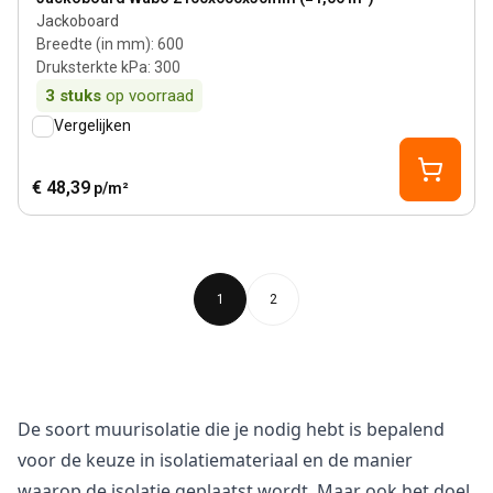
Jackoboard
Breedte (in mm)
:
600
Druksterkte kPa
:
300
3
stuks
op voorraad
Vergelijken
€ 48,39
p/m²
1
2
De soort muurisolatie die je nodig hebt is bepalend
voor de keuze in isolatiemateriaal en de manier
waarop de isolatie geplaatst wordt. Maar ook het doel