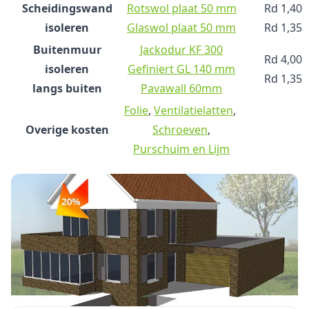
Scheidingswand
Rotswol plaat 50 mm
Rd 1,40
isoleren
Glaswol plaat 50 mm
Rd 1,35
Buitenmuur
Jackodur KF 300
Rd 4,00
isoleren
Gefiniert GL 140 mm
Rd 1,35
langs buiten
Pavawall 60mm
Folie
,
Ventilatielatten
,
Overige kosten
Schroeven
,
Purschuim en Lijm