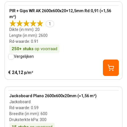
View product
PIR + Gips WR AK 2600x600x20+12,5mm Rd:0,91 (=1,56
m²)
1
Dikte (in mm)
:
20
Lengte (in mm)
:
2600
Rd-waarde
:
0.91
250+
stuks
op voorraad
Vergelijken
€ 24,12
p/m²
View product
Jackoboard Plano 2600x600x20mm (=1,56 m²)
Jackoboard
Rd-waarde
:
0.59
Breedte (in mm)
:
600
Druksterkte kPa
:
300