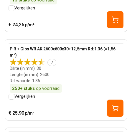
15
stuks
op voorraad
Vergelijken
€ 24,26
p/m²
30 mm
View product
PIR + Gips WR AK 2600x600x30+12,5mm Rd:1.36 (=1,56
m²)
7
Dikte (in mm)
:
30
Lengte (in mm)
:
2600
Rd-waarde
:
1.36
250+
stuks
op voorraad
Vergelijken
€ 25,90
p/m²
50 mm