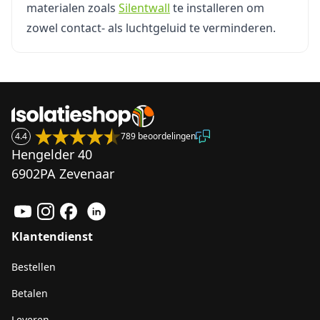
materialen zoals
Silentwall
te installeren om
zowel contact- als luchtgeluid te verminderen.
4.4
789 beoordelingen
Hengelder 40
6902PA Zevenaar
Klantendienst
Bestellen
Betalen
Leveren