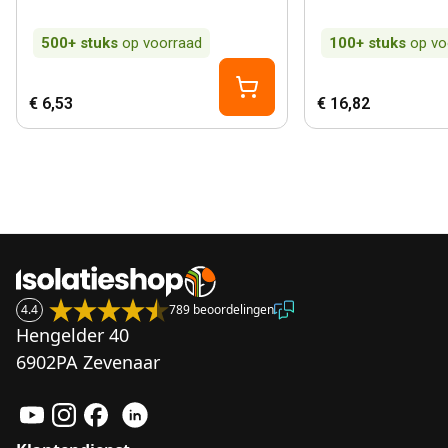
500+
stuks
op voorraad
100+
stuks
op vo
€ 6,53
€ 16,82
4.4
789 beoordelingen
Hengelder 40
6902PA Zevenaar