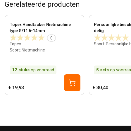
Gerelateerde producten
View product
View product
Topex Handtacker Nietmachine
Persoonlijke besc
type G/11 6-14mm
delig
0
Topex
Soort
:
Persoonlijke
Soort
:
Nietmachine
12
stuks
op voorraad
5
sets
op voorra
€ 19,93
€ 30,40