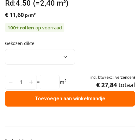
Rd:4.50 (=2,40 m²)
€ 11,60
p/m²
100+
rollen
op voorraad
Gekozen dikte
incl.
btw
(
excl.
verzenden
)
2
=
m
€ 27,84
totaal
Toevoegen aan winkelmandje
Aanvullende informatie