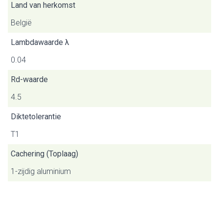
Land van herkomst
België
Lambdawaarde λ
0.04
Rd-waarde
4.5
Diktetolerantie
T1
Cachering (Toplaag)
1-zijdig aluminium