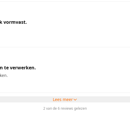
jk vormvast.
m te verwerken.
ken.
Lees meer
2 van de 6 reviews gelezen