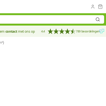
eem
contact
met ons op
4.4
789 beoordelingen
m²)
90 mm