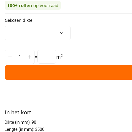
100+
rollen
op voorraad
Gekozen dikte
2
=
m
Aanvullende informatie
In het kort
Dikte (in mm)
:
90
Lengte (in mm)
:
3500