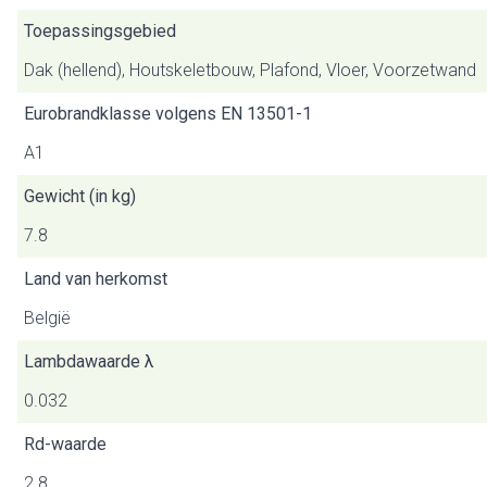
Toepassingsgebied
Dak (hellend), Houtskeletbouw, Plafond, Vloer, Voorzetwand
Eurobrandklasse volgens EN 13501-1
A1
Gewicht (in kg)
7.8
Land van herkomst
België
Lambdawaarde λ
0.032
Rd-waarde
2.8