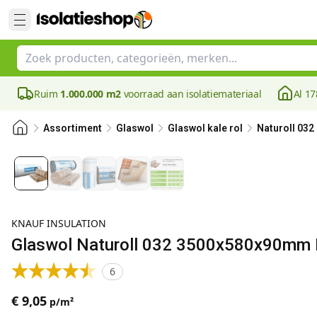
Ruim
1.000.000 m2
voorraad aan isolatiemateriaal
Al 17
Assortiment
Glaswol
Glaswol kale rol
Naturoll 032
KNAUF INSULATION
Glaswol Naturoll 032 3500x580x90mm R
6
€ 9,05
p/m²