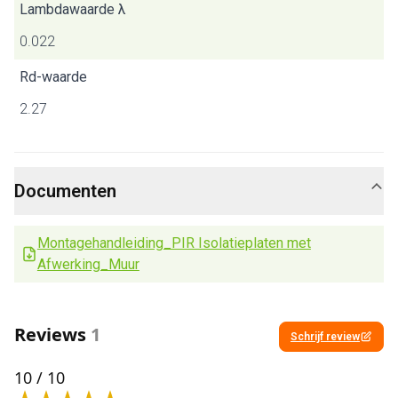
Lambdawaarde λ
0.022
Rd-waarde
2.27
Documenten
Montagehandleiding_PIR Isolatieplaten met
Afwerking_Muur
Reviews
1
Schrijf review
10
/ 10