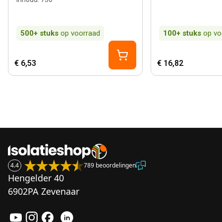
500+
stuks
op voorraad
100+
stuks
op vo
€ 6,53
€ 16,82
4.4
789 beoordelingen
Hengelder 40
6902PA Zevenaar