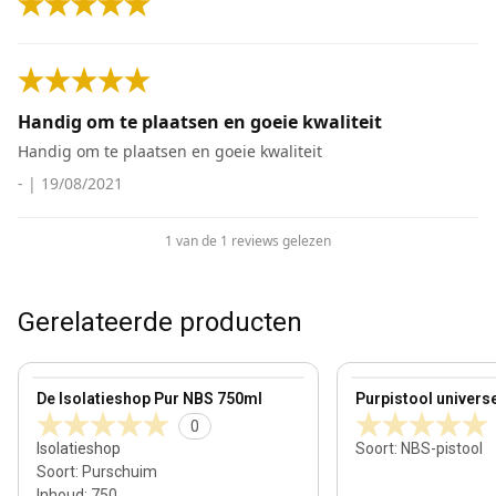
Handig om te plaatsen en goeie kwaliteit
Handig om te plaatsen en goeie kwaliteit
-
|
19/08/2021
1 van de 1 reviews gelezen
Gerelateerde producten
View product
View product
De Isolatieshop Pur NBS 750ml
Purpistool univers
0
Isolatieshop
Soort
:
NBS-pistool
Soort
:
Purschuim
Inhoud
:
750