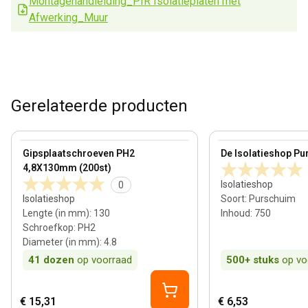
Montagehandleiding_PIR Isolatieplaten met
Afwerking_Muur
Gerelateerde producten
View product
View product
Gipsplaatschroeven PH2
De Isolatieshop Pu
4,8X130mm (200st)
Isolatieshop
0
Isolatieshop
Soort
:
Purschuim
Lengte (in mm)
:
130
Inhoud
:
750
Schroefkop
:
PH2
Diameter (in mm)
:
4.8
41
dozen
op voorraad
500+
stuks
op vo
€ 15,31
€ 6,53