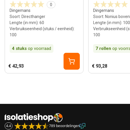
0
Dingemans
Dingemans
Soort
:
Directhanger
Soort
:
Nonius bove
Lengte (in mm)
:
60
Lengte (in mm)
:
100
Verbruikseenheid (stuks / eenheid)
:
Verbruikseenheid (s
100
100
4
stuks
op voorraad
7
rollen
op voorr
€ 42,93
€ 93,28
4.4
789 beoordelingen