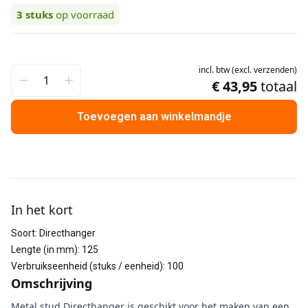
3
stuks
op voorraad
incl.
btw
(
excl.
verzenden
)
€ 43,95
totaal
Toevoegen aan winkelmandje
Aanvullende informatie
In het kort
Soort
:
Directhanger
Lengte (in mm)
:
125
Verbruikseenheid (stuks / eenheid)
:
100
Omschrijving
Metal stud Directhanger is geschikt voor het maken van een