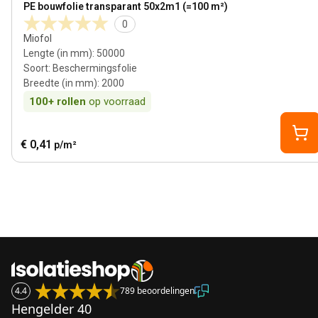
PE bouwfolie transparant 50x2m1 (=100 m²)
0
Miofol
Lengte (in mm)
:
50000
Soort
:
Beschermingsfolie
Breedte (in mm)
:
2000
100+
rollen
op voorraad
€ 0,41
p/m²
4.4
789 beoordelingen
Hengelder 40