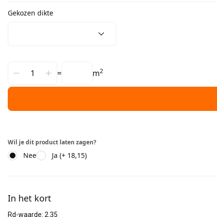
Gekozen dikte
2
=
m
Wil je dit product laten zagen?
Nee
Ja (+ 18,15)
Aanvullende informatie
In het kort
Rd-waarde
:
2.35