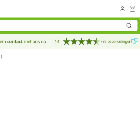
eem
contact
met ons op
4.4
789 beoordelingen
²)
50 mm