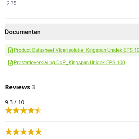
2.75
Documenten
Product Datasheet Vloerisolatie_Kingspan Unidek EPS 1
Prestatieverklaring DoP_Kingspan Unidek EPS 100
Reviews
3
9.3
/ 10