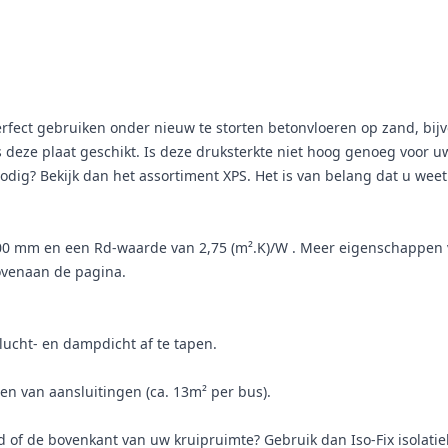
erfect gebruiken onder nieuw te storten betonvloeren op zand, bij
is deze plaat geschikt. Is deze druksterkte niet hoog genoeg voor
dig? Bekijk dan het assortiment XPS. Het is van belang dat u weet 
0 mm en een Rd-waarde van 2,75 (m².K)/W . Meer eigenschappen vind
ovenaan de pagina.
ucht- en dampdicht af te tapen.
en van aansluitingen (ca. 13m² per bus).
d of de bovenkant van uw kruipruimte? Gebruik dan Iso-Fix isolatie