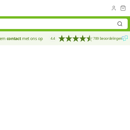
eem
contact
met ons op
4.4
789 beoordelingen
100 mm
Bestseller