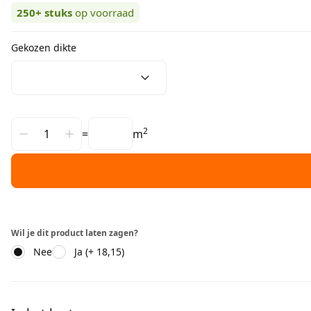
250+
stuks
op voorraad
Gekozen dikte
2
=
m
Wil je dit product laten zagen?
Nee
Ja (+ 18,15)
Aanvullende informatie