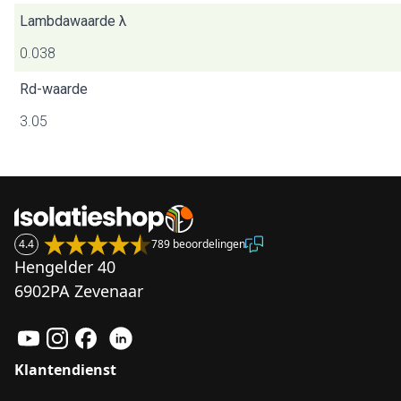
Lambdawaarde λ
0.038
Rd-waarde
3.05
4.4
789 beoordelingen
Hengelder 40
6902PA Zevenaar
Klantendienst