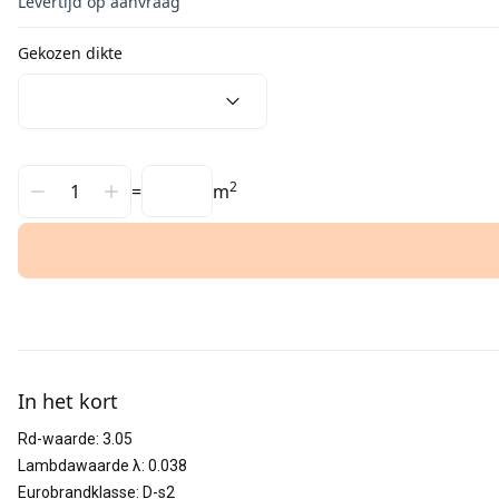
Levertijd op aanvraag
Gekozen dikte
2
=
m
Aanvullende informatie
In het kort
Rd-waarde
:
3.05
Lambdawaarde λ
:
0.038
Eurobrandklasse
:
D-s2