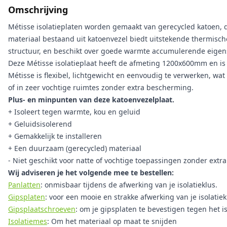
Omschrijving
Métisse isolatieplaten worden gemaakt van gerecycled katoen, dit
materiaal bestaand uit katoenvezel biedt uitstekende thermisc
structuur, en beschikt over goede warmte accumulerende eigen
Deze Métisse isolatieplaat heeft de afmeting 1200x600mm en is 
Métisse is flexibel, lichtgewicht en eenvoudig te verwerken, wa
of in zeer vochtige ruimtes zonder extra bescherming.
Plus- en minpunten van deze katoenvezelplaat.
+ Isoleert tegen warmte, kou en geluid
+ Geluidsisolerend
+ Gemakkelijk te installeren
+ Een duurzaam (gerecycled) materiaal
- Niet geschikt voor natte of vochtige toepassingen zonder extr
Wij adviseren je het volgende mee te bestellen:
Panlatten
: onmisbaar tijdens de afwerking van je isolatieklus.
Gipsplaten
: voor een mooie en strakke afwerking van je isolatiek
Gipsplaatschroeven
: om je gipsplaten te bevestigen tegen het is
Isolatiemes
: Om het materiaal op maat te snijden