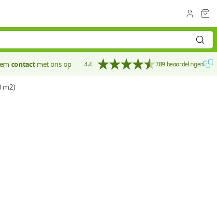
eem
contact
met ons op
4.4
789 beoordelingen
0 m2)
120 mm