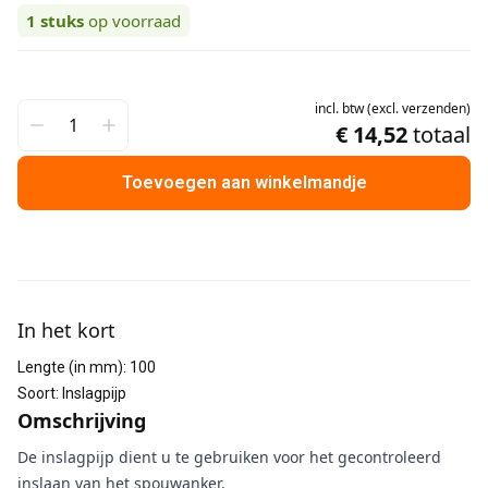
1
stuks
op voorraad
incl.
btw
(
excl.
verzenden
)
€ 14,52
totaal
Toevoegen aan winkelmandje
Aanvullende informatie
In het kort
Lengte (in mm)
:
100
Soort
:
Inslagpijp
Omschrijving
De inslagpijp dient u te gebruiken voor het gecontroleerd
inslaan van het spouwanker.