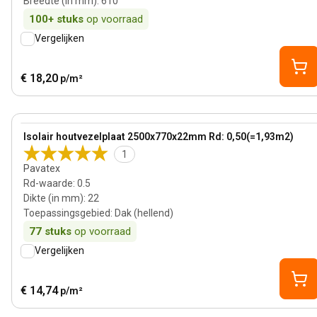
Breedte (in mm)
:
610
100+
stuks
op voorraad
Vergelijken
€ 18,20
p/m²
22 mm
View product
Isolair houtvezelplaat 2500x770x22mm Rd: 0,50(=1,93m2)
1
Pavatex
Rd-waarde
:
0.5
Dikte (in mm)
:
22
Toepassingsgebied
:
Dak (hellend)
77
stuks
op voorraad
Vergelijken
€ 14,74
p/m²
60 mm