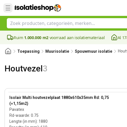
Ruim
1.000.000 m2
voorraad aan isolatiemateriaal
Al 17
Hout
Toepassing
Muurisolatie
Spouwmuur isolatie
Houtvezel
3
35 mm
View product
Isolair Multi houtvezelplaat 1880x610x35mm Rd: 0,75
(=1,15m2)
Pavatex
Rd-waarde
:
0.75
Lengte (in mm)
:
1880