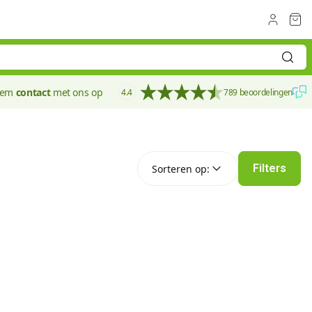
eem
contact
met ons op
4.4
789 beoordelingen
Sorteren op:
Filters
Sorteren op: