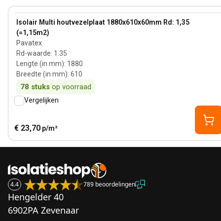
View product
Isolair Multi houtvezelplaat 1880x610x60mm Rd: 1,35
(=1,15m2)
Pavatex
Rd-waarde
:
1.35
Lengte (in mm)
:
1880
Breedte (in mm)
:
610
78
stuks
op voorraad
Vergelijken
€ 23,70
p/m²
4.4
789 beoordelingen
Hengelder 40
6902PA Zevenaar