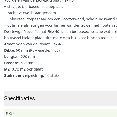
Voordelen van de ISOVER Isonat Flex 40:
+ stevige, bio-based isolatieplaat;
+ zacht, verwerkt aangenaam
+ universeel toepasbaar om een voorzetwand, scheidingswand of
+ optimale afmetingen voor binnenwanden zowel met houten st
De stevige Isover Isonat Flex 40 is een bio-based isolatie wat p
houtvezel isolatieplaat uitermate geschikt voor binnen toepa
Afmetingen van de Isonat Flex 40:
Dikte:
60 mm (Rd-waarde: 1.55)
Lengte:
1220 mm
Breedte:
580 mm
M2:
0,70 m2 per plaat
Stuks per verpakking:
10 stuks
Specificaties
SKU