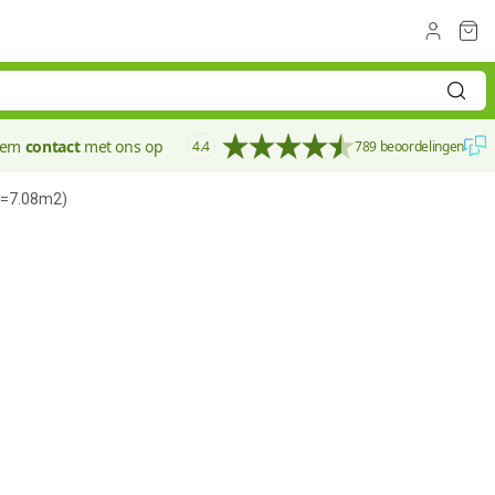
eem
contact
met ons op
4.4
789 beoordelingen
(=7.08m2)
60 mm