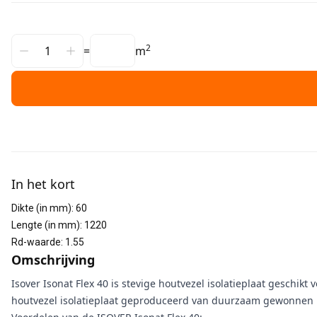
2
=
m
Aanvullende informatie
In het kort
Dikte (in mm)
:
60
Lengte (in mm)
:
1220
Rd-waarde
:
1.55
Omschrijving
Isover Isonat Flex 40 is stevige houtvezel isolatieplaat geschi
houtvezel isolatieplaat geproduceerd van duurzaam gewonnen 