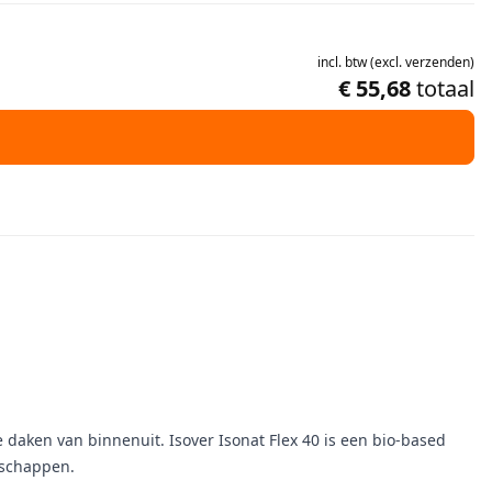
incl.
btw
(
excl.
verzenden
)
€ 55,68
totaal
 daken van binnenuit. Isover Isonat Flex 40 is een bio-based
nschappen.