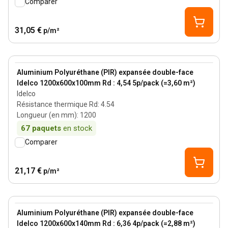
Comparer
31,05 €
p/m²
100 mm
View product
Aluminium Polyuréthane (PIR) expansée double-face
Idelco 1200x600x100mm Rd : 4,54 5p/pack (=3,60 m²)
Idelco
Résistance thermique Rd
:
4.54
Longueur (en mm)
:
1200
67
paquets
en stock
Comparer
21,17 €
p/m²
140 mm
View product
Aluminium Polyuréthane (PIR) expansée double-face
Idelco 1200x600x140mm Rd : 6,36 4p/pack (=2,88 m²)