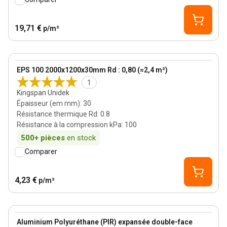
19,71 €
p/m²
30 mm
View product
EPS 100 2000x1200x30mm Rd : 0,80 (=2,4 m²)
1
Kingspan Unidek
Épaisseur (em mm)
:
30
Résistance thermique Rd
:
0.8
Résistance à la compression kPa
:
100
500+
pièces
en stock
Comparer
4,23 €
p/m²
90 mm
View product
Aluminium Polyuréthane (PIR) expansée double-face