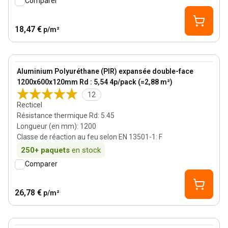
Comparer
18,47 €
p/m²
120 mm
View product
Aluminium Polyuréthane (PIR) expansée double-face
1200x600x120mm Rd : 5,54 4p/pack (=2,88 m²)
12
Recticel
Résistance thermique Rd
:
5.45
Longueur (en mm)
:
1200
Classe de réaction au feu selon EN 13501-1
:
F
250+
paquets
en stock
Comparer
26,78 €
p/m²
80 mm