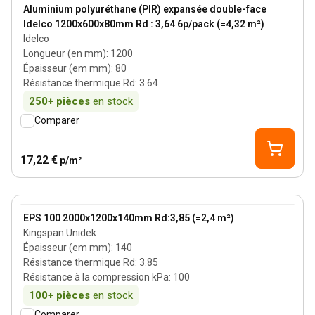
View product
Aluminium polyuréthane (PIR) expansée double-face
Idelco 1200x600x80mm Rd : 3,64 6p/pack (=4,32 m²)
Idelco
Longueur (en mm)
:
1200
Épaisseur (em mm)
:
80
Résistance thermique Rd
:
3.64
250+
pièces
en stock
Comparer
17,22 €
p/m²
140 mm
View product
EPS 100 2000x1200x140mm Rd:3,85 (=2,4 m²)
Kingspan Unidek
Épaisseur (em mm)
:
140
Résistance thermique Rd
:
3.85
Résistance à la compression kPa
:
100
100+
pièces
en stock
Comparer