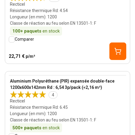
Recticel
Résistance thermique Rd
:
4.54
Longueur (en mm)
:
1200
Classe de réaction au feu selon EN 13501-1
:
F
100+
paquets
en stock
Comparer
22,71 €
p/m²
142 mm
View product
Aluminium Polyuréthane (PIR) expansée double-face
1200x600x142mm Rd : 6,54 3p/pack (=2,16 m²)
4
Recticel
Résistance thermique Rd
:
6.45
Longueur (en mm)
:
1200
Classe de réaction au feu selon EN 13501-1
:
F
500+
paquets
en stock