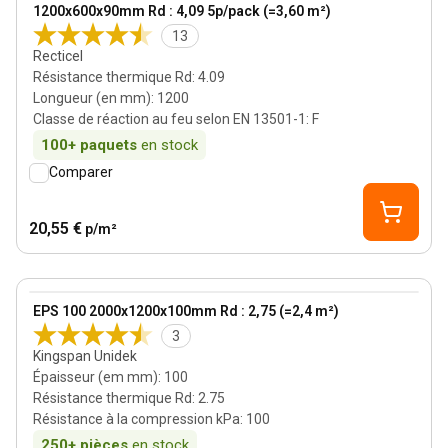
1200x600x90mm Rd : 4,09 5p/pack (=3,60 m²)
13
Recticel
Résistance thermique Rd
:
4.09
Longueur (en mm)
:
1200
Classe de réaction au feu selon EN 13501-1
:
F
100+
paquets
en stock
Comparer
20,55 €
p/m²
100 mm
View product
EPS 100 2000x1200x100mm Rd : 2,75 (=2,4 m²)
Bestseller
3
Kingspan Unidek
Épaisseur (em mm)
:
100
Résistance thermique Rd
:
2.75
Résistance à la compression kPa
:
100
250+
pièces
en stock