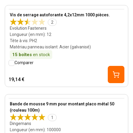
View product
Vis de serrage autoforante 4,2x12mm 1000 pièces.
2
Evolution Fasteners
Longueur (en mm)
:
12
Tête à vis
:
PH2
Matériau panneau isolant
:
Acier (galvanisé)
15
boîtes
en stock
Comparer
19,14 €
5 mm
View product
Bande de mousse 9 mm pour montant placo métal 50
(rouleau 100m)
1
Dingemans
Longueur (en mm)
:
100000