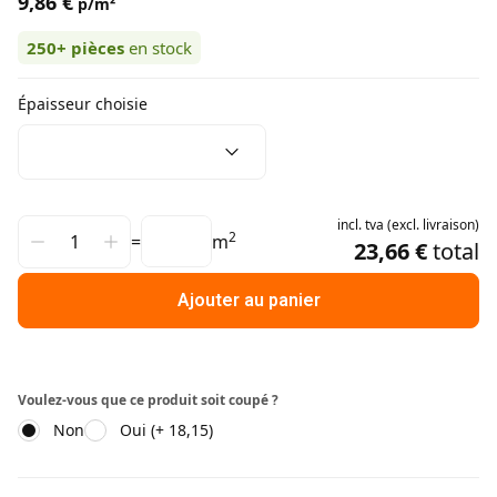
9,86 €
p/m²
250+
pièces
en stock
Épaisseur choisie
incl.
tva
(
excl.
livraison
)
2
=
m
23,66 €
total
Ajouter au panier
Voulez-vous que ce produit soit coupé ?
Non
Oui (+ 18,15)
Informations supplémentaires