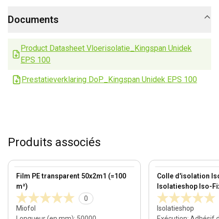
Documents
Product Datasheet Vloerisolatie_Kingspan Unidek
EPS 100
Prestatieverklaring DoP_Kingspan Unidek EPS 100
Produits associés
View product
View product
Film PE transparent 50x2m1 (=100
Colle d'isolation I
m²)
Isolatieshop Iso-F
0
Miofol
Isolatieshop
Longueur (en mm)
:
50000
Exécution
:
Adhésif d