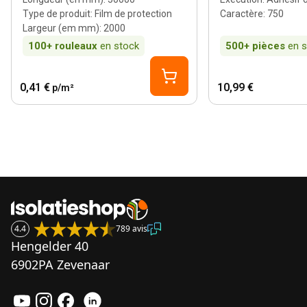
Type de produit
:
Film de protection
Caractère
:
750
Largeur (em mm)
:
2000
100+
rouleaux
en stock
500+
pièces
en 
0,41 €
10,99 €
p/m²
4.4
789 avis
Hengelder 40
6902PA Zevenaar