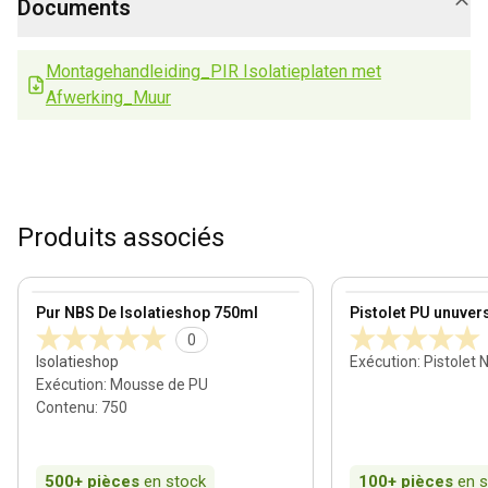
Documents
Montagehandleiding_PIR Isolatieplaten met
Afwerking_Muur
Produits associés
View product
View product
Pur NBS De Isolatieshop 750ml
Pistolet PU unuver
0
Isolatieshop
Exécution
:
Pistolet 
Exécution
:
Mousse de PU
Contenu
:
750
500+
pièces
en stock
100+
pièces
en 