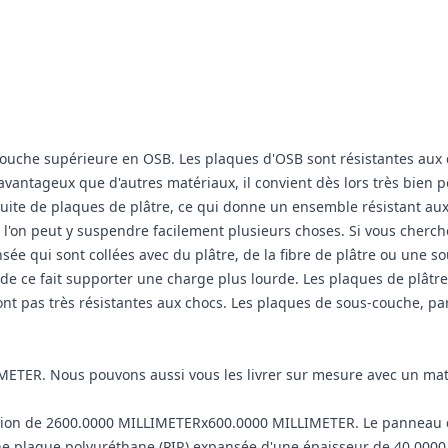
ouche supérieure en OSB. Les plaques d'OSB sont résistantes aux c
avantageux que d'autres matériaux, il convient dès lors très bien
uite de plaques de plâtre, ce qui donne un ensemble résistant aux 
 l'on peut y suspendre facilement plusieurs choses. Si vous cherc
nsée qui sont collées avec du plâtre, de la fibre de plâtre ou une 
t de ce fait supporter une charge plus lourde. Les plaques de plâtr
nt pas très résistantes aux chocs. Les plaques de sous-couche, par
ETER. Nous pouvons aussi vous les livrer sur mesure avec un mat
ion de 2600.0000 MILLIMETERx600.0000 MILLIMETER. Le panneau d'i
une plaque polyuréthane (PIR) expansée d'une épaisseur de 40.0