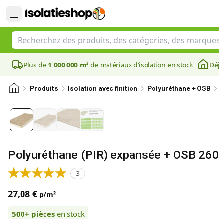
Plus de
1 000 000 m²
de matériaux d'isolation en stock
Déj
Produits
Isolation avec finition
Polyuréthane + OSB
Polyuréthane (PIR) expansée + OSB 26
3
27,08 €
p/m²
500+
pièces
en stock