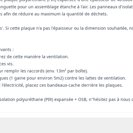
guette pour un assemblage étanche à l'air. Les panneaux d'isolati
lés afin de réduire au maximum la quantité de déchets.
ions'. Si cette plaque n'a pas l'épaisseur ou la dimension souhaitée
vants :
orez de cette manière la ventilation.
ces vis.
r remplir les raccords (env. 13m² par boîte).
laques (1 gaine pour environ 5m2) contre les lattes de ventilation.
l'électricité, placez ces bandeaux-cache derrière les plaques.
solation polyuréthane (PIR) expansée + OSB, n''hésitez pas à nous