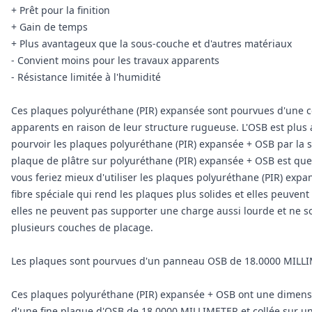
+ Prêt pour la finition
+ Gain de temps
+ Plus avantageux que la sous-couche et d'autres matériaux
- Convient moins pour les travaux apparents
- Résistance limitée à l'humidité
Ces plaques polyuréthane (PIR) expansée sont pourvues d'une c
apparents en raison de leur structure rugueuse. L'OSB est plus 
pourvoir les plaques polyuréthane (PIR) expansée + OSB par la s
plaque de plâtre sur polyuréthane (PIR) expansée + OSB est que
vous feriez mieux d'utiliser les plaques polyuréthane (PIR) expa
fibre spéciale qui rend les plaques plus solides et elles peuven
elles ne peuvent pas supporter une charge aussi lourde et ne so
plusieurs couches de placage.
Les plaques sont pourvues d'un panneau OSB de 18.0000 MILLIM
Ces plaques polyuréthane (PIR) expansée + OSB ont une dimens
d'une fine plaque d'OSB de 18.0000 MILLIMETER et collée sur 