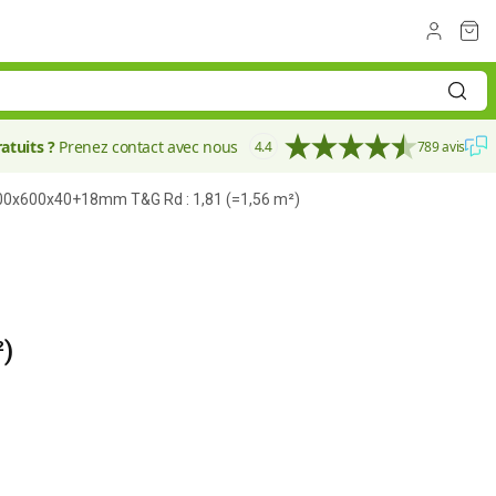
atuits ?
Prenez contact avec nous
4.4
789 avis
600x600x40+18mm T&G Rd : 1,81 (=1,56 m²)
40 mm
²)