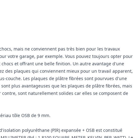
hocs, mais ne conviennent pas très bien pour les travaux
 pour votre garage, par exemple. Vous pouvez toujours opter pour
chocs et offrant une belle finition. Un autre avantage d'une
hez des plaques qui conviennent mieux pour un travail apparent,
sous-couche. Les plaques de plâtre fibrées sont pourvues d'une
e sont plus avantageuses que les plaques de plâtre fibrées, mais
 contre, sont naturellement solides car elles se composent de
ériau tôle OSB de 9 mm.
solation polyuréthane (PIR) expansée + OSB est constitué
000 MILLIMETER (Rd : 1.8100 SQUARE_METER_KELVIN_PER_WATT). Le