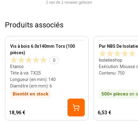
2 van de 2 reviews gelezen
Produits associés
View product
View product
Vis à bois 6.0x140mm Torx (100
Pur NBS De Isolati
pièces)
Isolatieshop
0
Etanco
Exécution
:
Mousse 
Tête à vis
:
TX25
Contenu
:
750
Longueur (en mm)
:
140
Diamètre (em mm)
:
6
Bientôt en stock
500+
pièces
en 
18,96 €
6,53 €