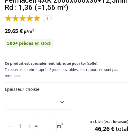
Fermacell 4AK 2600x600x30+12,5mm
Rd : 1,36 (=1,56 m²)
1
29,65 €
p/m²
500+
pièces
en stock
Ce produit est spécialement fabriqué pour toi (collé).
Tu pourras le retirer après 2 jours ouvrables. Les retours ne sont pas
possibles.
Épaisseur choisie
incl.
tva
(
excl.
livraison
)
2
=
m
46,26 €
total