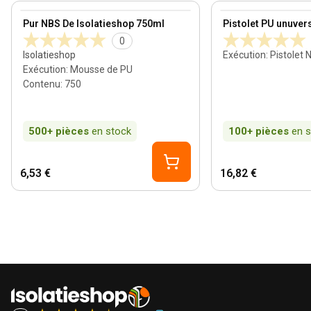
View product
View product
Pur NBS De Isolatieshop 750ml
Pistolet PU unuver
0
Isolatieshop
Exécution
:
Pistolet 
Exécution
:
Mousse de PU
Contenu
:
750
500+
pièces
en stock
100+
pièces
en 
6,53 €
16,82 €