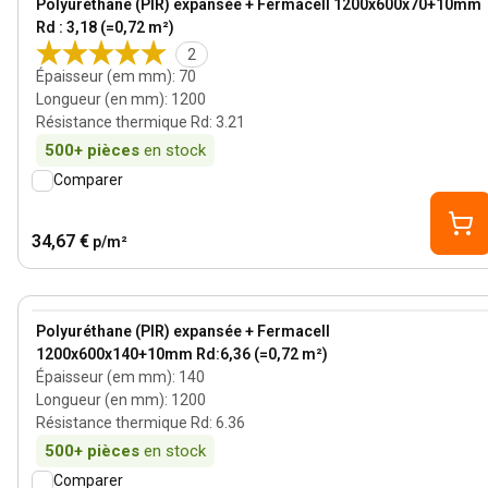
Polyuréthane (PIR) expansée + Fermacell 1200x600x70+10mm
Rd : 3,18 (=0,72 m²)
2
Épaisseur (em mm)
:
70
Longueur (en mm)
:
1200
Résistance thermique Rd
:
3.21
500+
pièces
en stock
Comparer
34,67 €
p/m²
140 mm
View product
Polyuréthane (PIR) expansée + Fermacell
1200x600x140+10mm Rd:6,36 (=0,72 m²)
Épaisseur (em mm)
:
140
Longueur (en mm)
:
1200
Résistance thermique Rd
:
6.36
500+
pièces
en stock
Comparer