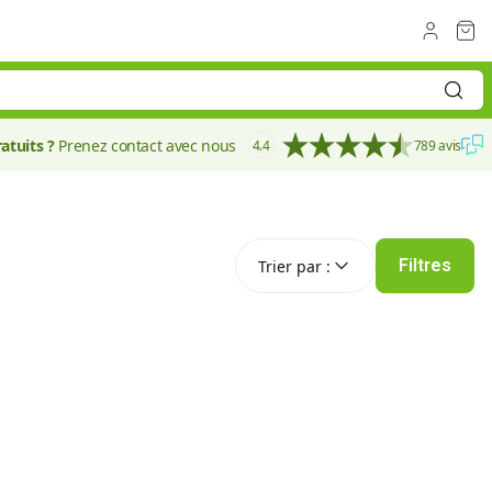
atuits ?
Prenez contact avec nous
4.4
789 avis
Trier par :
Filtres
Trier par :