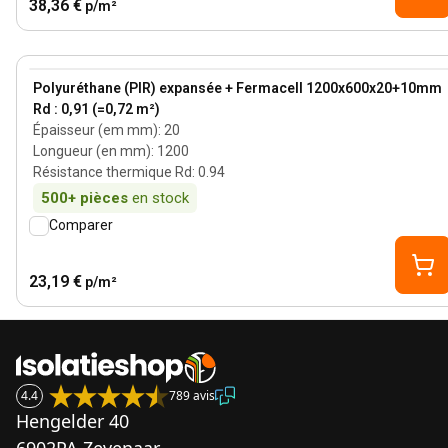
38,36 €
p/m²
20 mm
View product
Polyuréthane (PIR) expansée + Fermacell 1200x600x20+10mm
Rd : 0,91 (=0,72 m²)
Épaisseur (em mm)
:
20
Longueur (en mm)
:
1200
Résistance thermique Rd
:
0.94
500+
pièces
en stock
Comparer
23,19 €
p/m²
4.4
789 avis
Hengelder 40