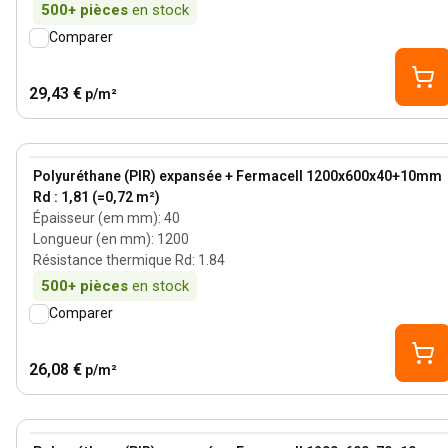
500+
pièces
en stock
Comparer
29,43 €
p/m²
40 mm
View product
Polyuréthane (PIR) expansée + Fermacell 1200x600x40+10mm
Rd : 1,81 (=0,72 m²)
Épaisseur (em mm)
:
40
Longueur (en mm)
:
1200
Résistance thermique Rd
:
1.84
500+
pièces
en stock
Comparer
26,08 €
p/m²
70 mm
View product