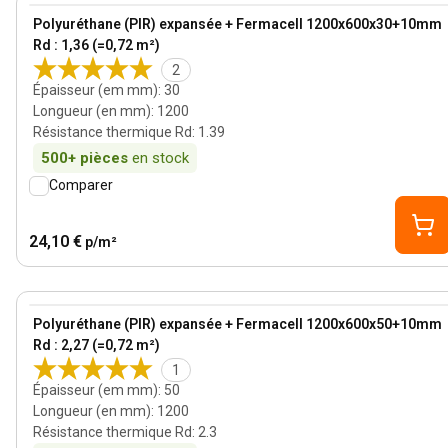
View product
Polyuréthane (PIR) expansée + Fermacell 1200x600x30+10mm
Rd : 1,36 (=0,72 m²)
2
Épaisseur (em mm)
:
30
Longueur (en mm)
:
1200
Résistance thermique Rd
:
1.39
500+
pièces
en stock
Comparer
24,10 €
p/m²
50 mm
View product
Polyuréthane (PIR) expansée + Fermacell 1200x600x50+10mm
Rd : 2,27 (=0,72 m²)
1
Épaisseur (em mm)
:
50
Longueur (en mm)
:
1200
Résistance thermique Rd
:
2.3