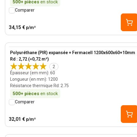
500+
pièces
en stock
Comparer
34,15 €
p/m²
60 mm
View product
Polyuréthane (PIR) expansée + Fermacell 1200x600x60+10mm
Rd : 2,72 (=0,72 m²)
2
Épaisseur (em mm)
:
60
Longueur (en mm)
:
1200
Résistance thermique Rd
:
2.75
500+
pièces
en stock
Comparer
32,01 €
p/m²
30 mm