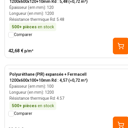
1200x600x120+10mm Rd : 5,48 (=0,72 m²)
Épaisseur (em mm)
:
120
Longueur (en mm)
:
1200
Résistance thermique Rd
:
5.48
500+
pièces
en stock
Comparer
42,68 €
p/m²
100 mm
View product
Polyuréthane (PIR) expansée + Fermacell
1200x600x100+10mm Rd : 4,57 (=0,72 m²)
Épaisseur (em mm)
:
100
Longueur (en mm)
:
1200
Résistance thermique Rd
:
4.57
500+
pièces
en stock
Comparer