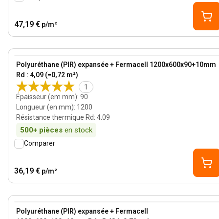
47,19 €
p/m²
90 mm
View product
Polyuréthane (PIR) expansée + Fermacell 1200x600x90+10mm
Rd : 4,09 (=0,72 m²)
1
Épaisseur (em mm)
:
90
Longueur (en mm)
:
1200
Résistance thermique Rd
:
4.09
500+
pièces
en stock
Comparer
36,19 €
p/m²
120 mm
View product
Polyuréthane (PIR) expansée + Fermacell