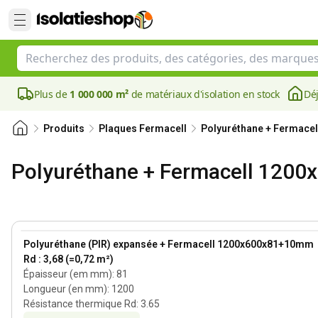
Plus de
1 000 000 m²
de matériaux d'isolation en stock
Déj
Produits
Plaques Fermacell
Polyuréthane + Fermacel
Polyuréthane + Fermacell 1200
81 mm
View product
Polyuréthane (PIR) expansée + Fermacell 1200x600x81+10mm
Rd : 3,68 (=0,72 m²)
Épaisseur (em mm)
:
81
Longueur (en mm)
:
1200
Résistance thermique Rd
:
3.65