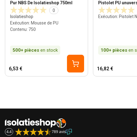
Pur NBS De Isolatieshop 750ml
Pistolet PU unuver
0
Isolatieshop
Exécution
:
Pistolet 
Exécution
:
Mousse de PU
Contenu
:
750
500+
pièces
en stock
100+
pièces
en 
6,53 €
16,82 €
4.4
789 avis