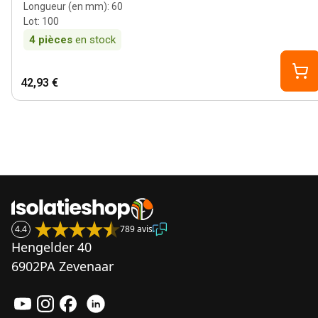
Longueur (en mm)
:
60
Lot
:
100
4
pièces
en stock
42,93 €
4.4
789 avis
Hengelder 40
6902PA Zevenaar