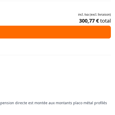
incl.
tva
(
excl.
livraison
)
300,77 €
total
uspension directe est montée aux montants placo métal profilés