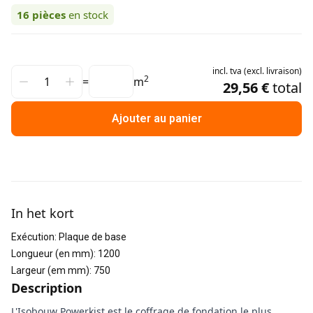
16
pièces
en stock
incl.
tva
(
excl.
livraison
)
2
=
m
29,56 €
total
Ajouter au panier
Informations supplémentaires
In het kort
Exécution
:
Plaque de base
Longueur (en mm)
:
1200
Largeur (em mm)
:
750
Description
L'Isobouw Powerkist est le coffrage de fondation le plus