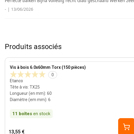
Perfecte balken Bijna volledig recht Glad geschaafd Werken zeer
-
|
13/06/2026
Produits associés
View product
Vis à bois 6.0x60mm Torx (150 pièces)
0
Etanco
Tête à vis
:
TX25
Longueur (en mm)
:
60
Diamètre (em mm)
:
6
11
boîtes
en stock
13,55 €