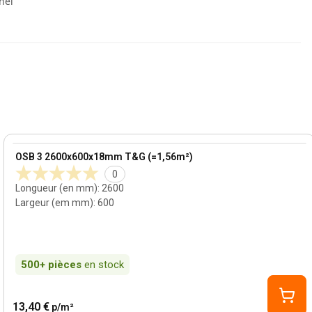
nel
View product
OSB 3 2600x600x18mm T&G (=1,56m²)
0
Longueur (en mm)
:
2600
Largeur (em mm)
:
600
500+
pièces
en stock
13,40 €
p/m²