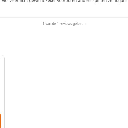
 vlot Zeer licht gewicht Zeker voorboren anders splijten ze nogal s
1 van de 1 reviews gelezen