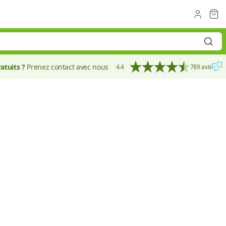
atuits ?
Prenez contact avec nous
4.4
789 avis
42 mm