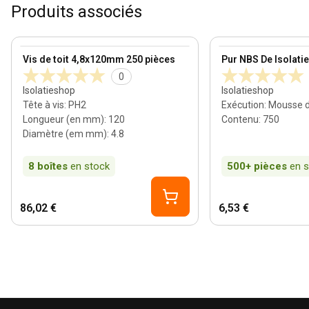
Produits associés
100 mm
View product
View product
Vis de toit 4,8x120mm 250 pièces
Pur NBS De Isolati
0
Isolatieshop
Isolatieshop
Tête à vis
:
PH2
Exécution
:
Mousse 
Longueur (en mm)
:
120
Contenu
:
750
Diamètre (em mm)
:
4.8
8
boîtes
en stock
500+
pièces
en 
86,02 €
6,53 €