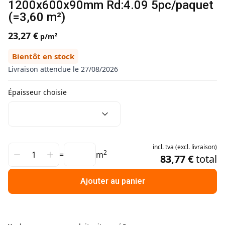
1200x600x90mm Rd:4.09 5pc/paquet
(=3,60 m²)
23,27 €
p/m²
Bientôt en stock
Livraison attendue le 27/08/2026
Épaisseur choisie
incl.
tva
(
excl.
livraison
)
2
=
m
83,77 €
total
Ajouter au panier