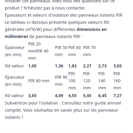
installer ces panneaux. Avez-vous des questions sur ce
produit ? N'hésitez pas à nous contacter.
Épaisseurs et valeurs d'isolation des panneaux isolants PIR
Le tableau ci-dessous présente quelques valeurs RD
générales (m²K/W) pour différentes
dimensions en
millimètres
de panneaux isolants PIR :
PIR 20
Épaisseur
PIR 50
PIR 60
PIR 70
mmPIR 40
(en mm)
mm
mm
mm
mm
Rd valeur
1,05
1,36
1,82
2,27
2,73
3,65
PIR
PIR
PIR
PIR
Épaisseur
PIR 90
PIR 80 mm
100
120
140
160
(en mm)
mm
mm
mm
mm
mm
Rd valeur
3,65
4,09
4,55
5,45
6,45
7,27
Subvention pour l'isolation : Consultez notre guide annuel
complet. Vous souhaitez en savoir plus sur les panneaux
isolants ?