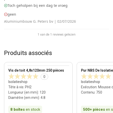
Toch geholpen bij een dag te vroeg
geen
Aluminiumbouw G. Peters bv
|
02/07/2026
1 van de 1 reviews gelezen
Produits associés
100 mm
View product
View product
Vis de toit 4,8x120mm 250 pièces
Pur NBS De Isolati
0
Isolatieshop
Isolatieshop
Tête à vis
:
PH2
Exécution
:
Mousse 
Longueur (en mm)
:
120
Contenu
:
750
Diamètre (em mm)
:
4.8
8
boîtes
en stock
500+
pièces
en 