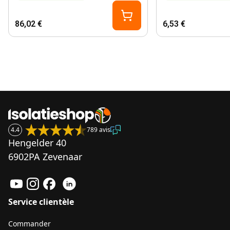
86,02 €
6,53 €
4.4
789 avis
Hengelder 40
6902PA Zevenaar
Service clientèle
Commander