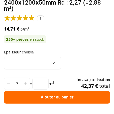
2400x1200x50mm Rd : 2,27 (=2,88
m²)
1
14,71 €
p/m²
250+
pièces
en stock
Épaisseur choisie
incl.
tva
(
excl.
livraison
)
2
=
m
42,37 €
total
Ajouter au panier