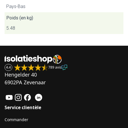
Pays-Bas
Poids (en kg)
5.48
4.4
789 avis
Hengelder 40
6902PA Zevenaar
Service clientèle
Commander