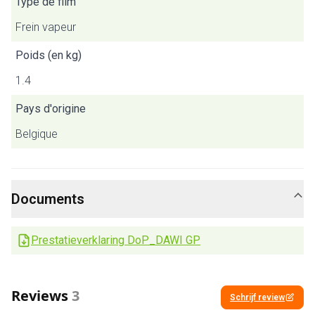
Type de film
Frein vapeur
Poids (en kg)
1.4
Pays d'origine
Belgique
Documents
Prestatieverklaring DoP_DAWI GP
Reviews
3
Schrijf review