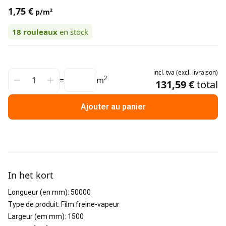
1,75 €
p/m²
18
rouleaux
en stock
incl.
tva
(
excl.
livraison
)
2
=
m
131,59 €
total
Ajouter au panier
Informations supplémentaires
In het kort
Longueur (en mm)
:
50000
Type de produit
:
Film freine-vapeur
Largeur (em mm)
:
1500