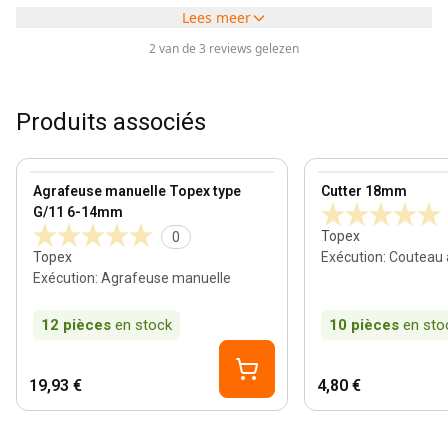
Lees meer
2 van de 3 reviews gelezen
Produits associés
View product
View product
Agrafeuse manuelle Topex type
Cutter 18mm
G/11 6-14mm
Topex
0
Topex
Exécution
:
Couteau 
Exécution
:
Agrafeuse manuelle
12
pièces
en stock
10
pièces
en sto
19,93 €
4,80 €