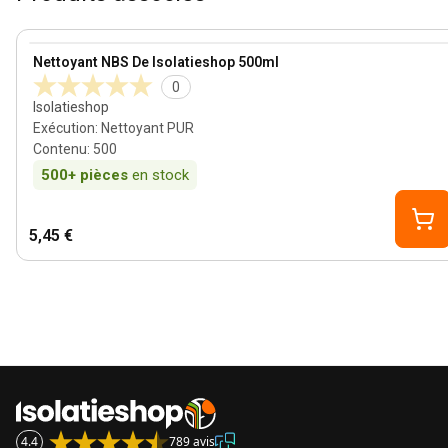
View product
Nettoyant NBS De Isolatieshop 500ml
0
Isolatieshop
Exécution
:
Nettoyant PUR
Contenu
:
500
500+
pièces
en stock
5,45 €
4.4
789 avis