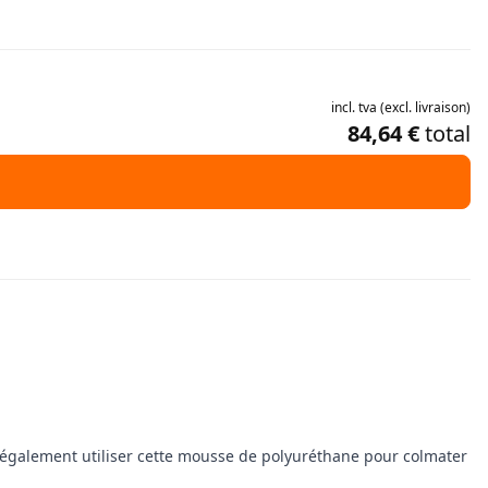
incl.
tva
(
excl.
livraison
)
84,64 €
total
z également utiliser cette mousse de polyuréthane pour colmater