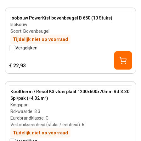
View product
Isobouw PowerKist bovenbeugel B 650 (10 Stuks)
IsoBouw
Soort
:
Bovenbeugel
Tijdelijk niet op voorraad
Vergelijken
€ 22,93
70 mm
View product
Kooltherm / Resol K3 vloerplaat 1200x600x70mm Rd:3.30
6pl/pak (=4,32 m²)
Kingspan
Rd-waarde
:
3.3
Eurobrandklasse
:
C
Verbruikseenheid (stuks / eenheid)
:
6
Tijdelijk niet op voorraad