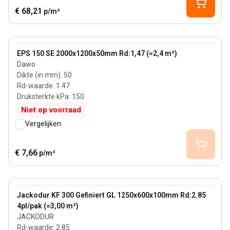
€ 68,21
p/m²
50 mm
View product
EPS 150 SE 2000x1200x50mm Rd:1,47 (=2,4 m²)
Dawo
Dikte (in mm)
:
50
Rd-waarde
:
1.47
Druksterkte kPa
:
150
Niet op voorraad
Vergelijken
€ 7,66
p/m²
100 mm
View product
Jackodur KF 300 Gefiniert GL 1250x600x100mm Rd:2.85
4pl/pak (=3,00 m²)
JACKODUR
Rd-waarde
:
2.85