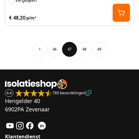
Vergelijken
€ 48,20
p/m²
1
46
47
48
49
4.4
789 beoordelingen
Hengelder 40
6902PA Zevenaar
Klantendienst