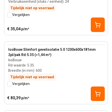
Verbruikseenheid (stuks / eenheid)
:
24
Tijdelijk niet op voorraad
Vergelijken
€ 35,04
p/m²
181 mm
View product
IsoBouw Slimfort gevelisolatie 5.0 1200x600x181mm
2pl/pak Rd:5.35 (=1,44 m²)
IsoBouw
Rd-waarde
:
5.35
Breedte (in mm)
:
600
Tijdelijk niet op voorraad
Vergelijken
€ 80,39
p/m²
95 mm