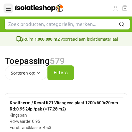
Ruim
1.000.000 m2
voorraad aan isolatiemateriaal
Toepassing
579
Sorteren op:
Filters
Sorteren op:
20 mm
View product
Kooltherm / Resol K21 Vliesgevelplaat 1200x600x20mm
Rd:0.95 24pl/pak (=17,28 m2)
Kingspan
Rd-waarde
:
0.95
Eurobrandklasse
:
B-s3