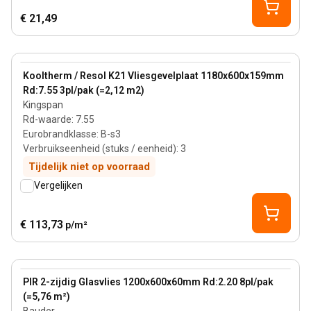
€ 21,49
159 mm
View product
Kooltherm / Resol K21 Vliesgevelplaat 1180x600x159mm
Rd:7.55 3pl/pak (=2,12 m2)
Kingspan
Rd-waarde
:
7.55
Eurobrandklasse
:
B-s3
Verbruikseenheid (stuks / eenheid)
:
3
Tijdelijk niet op voorraad
Vergelijken
€ 113,73
p/m²
60 mm
View product
PIR 2-zijdig Glasvlies 1200x600x60mm Rd:2.20 8pl/pak
(=5,76 m²)