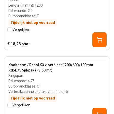
Bauder
Lengte (in mm)
:
1200
Rd-waarde
:
2.2
Eurobrandklasse
:
E
Tijdelijk niet op voorraad
Vergelijken
€ 18,23
p/m²
100 mm
View product
Kooltherm / Resol K3 vloerplaat 1200x600x100mm
Rd:4.75 5pl/pak (=3,60 m²)
Kingspan
Rd-waarde
:
4.75
Eurobrandklasse
:
C
Verbruikseenheid (stuks / eenheid)
:
5
Tijdelijk niet op voorraad
Vergelijken