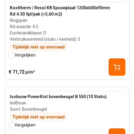
View product
Kooltherm / Resol K8 Spouwplaat 1200x600x95mm
Rd:4.50 5pl/pak (=3,60 m2)
Kingspan
Rd-waarde
:
4.5
Eurobrandklasse
:
D
Verbruikseenheid (stuks / eenheid)
:
5
Tijdelijk niet op voorraad
Vergelijken
€ 71,72
p/m²
View product
Isobouw PowerKist bovenbeugel B 550 (10 Stuks)
IsoBouw
Soort
:
Bovenbeugel
Tijdelijk niet op voorraad
Vergelijken