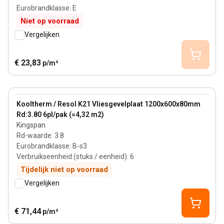
Eurobrandklasse
:
E
Niet op voorraad
Vergelijken
€ 23,83
p/m²
80 mm
View product
Kooltherm / Resol K21 Vliesgevelplaat 1200x600x80mm
Rd:3.80 6pl/pak (=4,32 m2)
Kingspan
Rd-waarde
:
3.8
Eurobrandklasse
:
B-s3
Verbruikseenheid (stuks / eenheid)
:
6
Tijdelijk niet op voorraad
Vergelijken
€ 71,44
p/m²