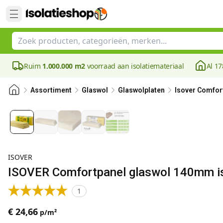
Ruim
1.000.000 m2
voorraad aan isolatiemateriaal
Al 17
Assortiment
Glaswol
Glaswolplaten
Isover Comfor
ISOVER
ISOVER Comfortpanel glaswol 140mm is
1
€ 24,66
p/m²