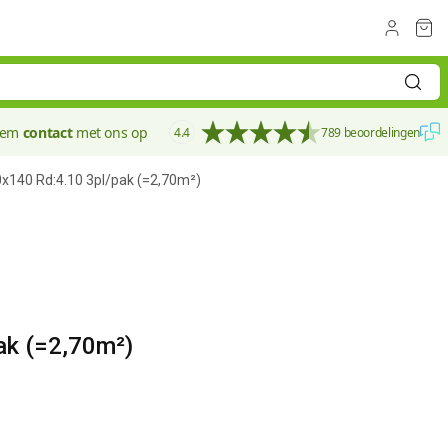
eem
contact
met ons op
4.4
789 beoordelingen
x140 Rd:4.10 3pl/pak (=2,70m²)
140 mm
ak (=2,70m²)