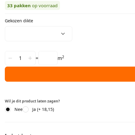
33
pakken
op voorraad
Gekozen dikte
2
=
m
Wil je dit product laten zagen?
Nee
Ja (+ 18,15)
Aanvullende informatie