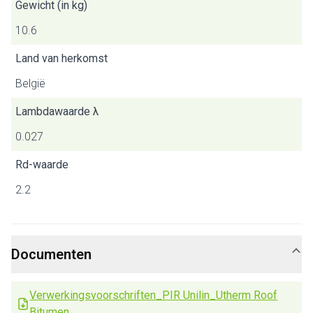
Gewicht (in kg)
10.6
Land van herkomst
België
Lambdawaarde λ
0.027
Rd-waarde
2.2
Documenten
Verwerkingsvoorschriften_PIR Unilin_Utherm Roof
Bitumen