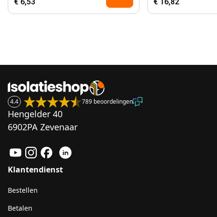
€ 6,53
€ 16,82
4.4
789 beoordelingen
Hengelder 40
6902PA Zevenaar
Klantendienst
Bestellen
Betalen