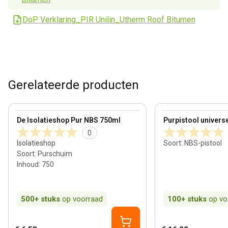
DoP Verklaring_PIR Unilin_Utherm Roof Bitumen
Gerelateerde producten
View product
View product
De Isolatieshop Pur NBS 750ml
Purpistool univers
0
Isolatieshop
Soort
:
NBS-pistool
Soort
:
Purschuim
Inhoud
:
750
500+
stuks
op voorraad
100+
stuks
op vo