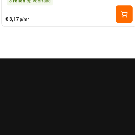
3
rollen
op voorraad
€ 3,17
p/m²