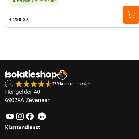
4
dozen
op voorraad
€ 238,37
4.4
789 beoordelingen
Hengelder 40
6902PA Zevenaar
Klantendienst