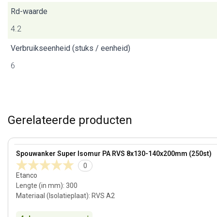
Rd-waarde
4.2
Verbruikseenheid (stuks / eenheid)
6
Gerelateerde producten
140 mm
View product
Spouwanker Super Isomur PA RVS 8x130-140x200mm (250st)
0
Etanco
Lengte (in mm)
:
300
Materiaal (Isolatieplaat)
:
RVS A2