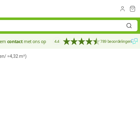
eem
contact
met ons op
4.4
789 beoordelingen
en/ =4,32 m²)
80 mm