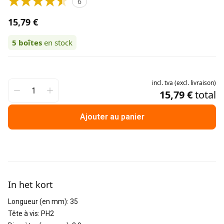
6
15,79 €
5
boîtes
en stock
incl.
tva
(
excl.
livraison
)
15,79 €
total
Ajouter au panier
Informations supplémentaires
In het kort
Longueur (en mm)
:
35
Tête à vis
:
PH2