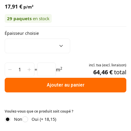
17,91 €
p/m²
29
paquets
en stock
Épaisseur choisie
incl.
tva
(
excl.
livraison
)
2
=
m
64,46 €
total
Ajouter au panier
Voulez-vous que ce produit soit coupé ?
Non
Oui (+ 18,15)