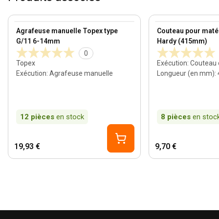
View product
View product
Agrafeuse manuelle Topex type
Couteau pour matér
G/11 6-14mm
Hardy (415mm)
0
Topex
Exécution
:
Couteau d
Exécution
:
Agrafeuse manuelle
Longueur (en mm)
:
12
pièces
en stock
8
pièces
en stoc
19,93 €
9,70 €